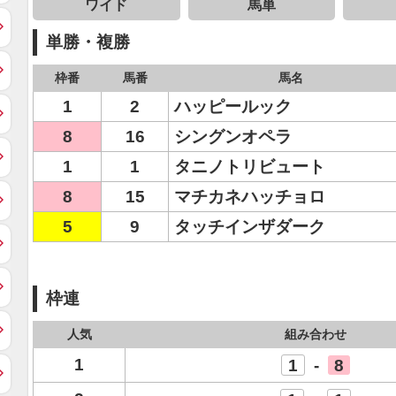
ワイド
馬単
単勝・複勝
枠番
馬番
馬名
1
2
ハッピールック
8
16
シングンオペラ
1
1
タニノトリビュート
8
15
マチカネハッチョロ
5
9
タッチインザダーク
枠連
人気
組み合わせ
1
1
-
8