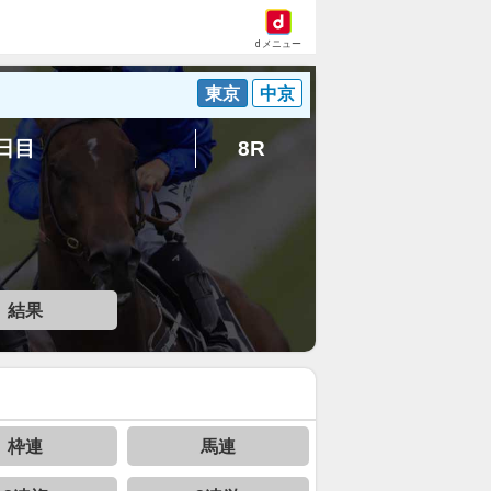
dメニュー
東京
中京
3日目
8R
結果
枠連
馬連