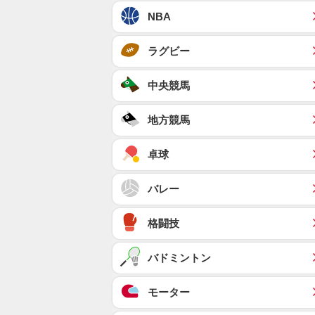
NBA
ラグビー
中央競馬
地方競馬
卓球
バレー
格闘技
バドミントン
モーター