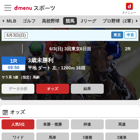
dメニュー
球
MLB
ゴルフ
高校野球
競馬
Jリーグ
プロ野球（2軍）
東京
中京
6/3(日) 3回東京6日目
2R
3歳未勝利
1R
09:50
平地 ダート 左・1200m 16頭
サラ系 3歳 ［指定］馬齢
データ分析
オッズ
結果
オッズ
人気5位
単勝・複勝
枠連
馬連
ワイド
馬単
3連複
3連単