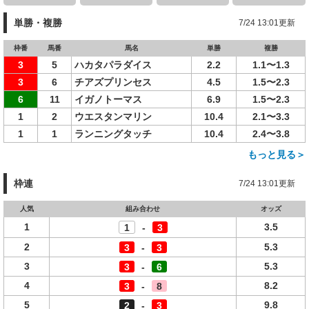
単勝・複勝
7/24 13:01更新
枠番
馬番
馬名
単勝
複勝
3
5
ハカタパラダイス
2.2
1.1〜1.3
3
6
チアズプリンセス
4.5
1.5〜2.3
6
11
イガノトーマス
6.9
1.5〜2.3
1
2
ウエスタンマリン
10.4
2.1〜3.3
1
1
ランニングタッチ
10.4
2.4〜3.8
もっと見る＞
枠連
7/24 13:01更新
人気
組み合わせ
オッズ
1
3.5
1
-
3
2
5.3
3
-
3
3
5.3
3
-
6
4
8.2
3
-
8
5
9.8
2
-
3