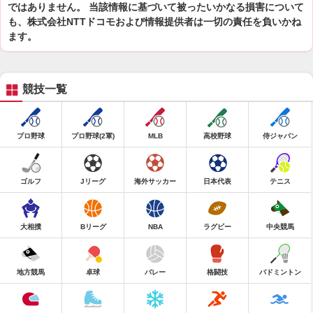
ではありません。 当該情報に基づいて被ったいかなる損害について
も、株式会社NTTドコモおよび情報提供者は一切の責任を負いかね
ます。
競技一覧
プロ野球
プロ野球(2軍)
MLB
高校野球
侍ジャパン
ゴルフ
Jリーグ
海外サッカー
日本代表
テニス
大相撲
Bリーグ
NBA
ラグビー
中央競馬
地方競馬
卓球
バレー
格闘技
バドミントン