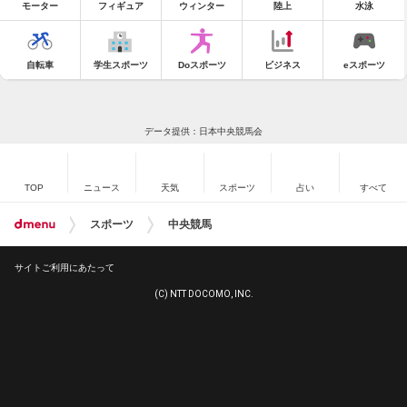
モーター
フィギュア
ウィンター
陸上
水泳
自転車
学生スポーツ
Doスポーツ
ビジネス
eスポーツ
データ提供：日本中央競馬会
TOP
ニュース
天気
スポーツ
占い
すべて
スポーツ
中央競馬
サイトご利用にあたって
(C) NTT DOCOMO, INC.