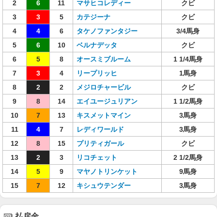
2
6
11
マサヒコレディー
クビ
3
3
5
カテジーナ
クビ
4
4
6
タケノファンタジー
3/4馬身
5
6
10
ベルナデッタ
クビ
6
5
8
オースミブルーム
1 1/4馬身
7
3
4
リープリッヒ
1馬身
8
2
2
メジロチャービル
クビ
9
8
14
エイユージュリアン
1 1/2馬身
10
7
13
キスメットマイン
3馬身
11
4
7
レディワールド
3馬身
12
8
15
プリティガール
クビ
13
2
3
リコチェット
2 1/2馬身
14
5
9
マヤノトリンケット
9馬身
15
7
12
キシュウテンダー
3馬身
払戻金