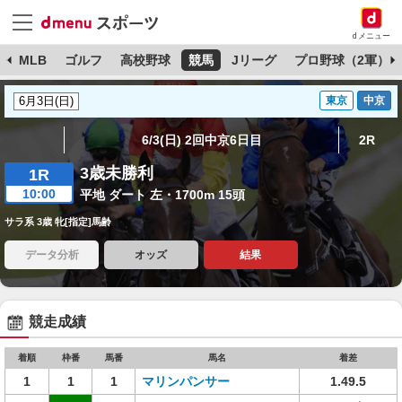
dメニュー
球
MLB
ゴルフ
高校野球
競馬
Jリーグ
プロ野球（2軍）
東京
中京
6/3(日) 2回中京6日目
2R
3歳未勝利
1R
10:00
平地 ダート 左・1700m 15頭
サラ系 3歳 牝[指定]馬齢
データ分析
オッズ
結果
競走成績
着順
枠番
馬番
馬名
着差
1
1
1
マリンパンサー
1.49.5