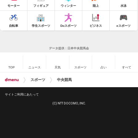
モーター
フィギュア
ウィンター
陸上
水泳
自転車
学生スポーツ
Doスポーツ
ビジネス
eスポーツ
データ提供：日本中央競馬会
TOP
ニュース
天気
スポーツ
占い
すべて
スポーツ
中央競馬
サイトご利用にあたって
(C) NTT DOCOMO, INC.