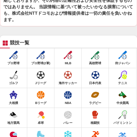
期しておりますが、その内容の正確性および安全性を保証するもの
ではありません。 当該情報に基づいて被ったいかなる損害について
も、株式会社NTTドコモおよび情報提供者は一切の責任を負いかね
ます。
競技一覧
プロ野球
プロ野球(2軍)
MLB
高校野球
侍ジャパン
ゴルフ
Jリーグ
海外サッカー
日本代表
テニス
大相撲
Bリーグ
NBA
ラグビー
中央競馬
地方競馬
卓球
バレー
格闘技
バドミントン