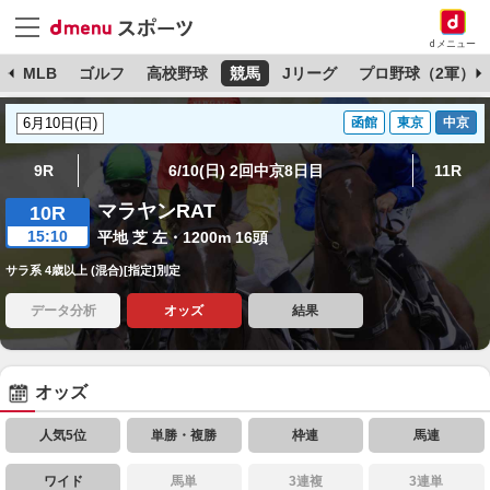
dメニュー
球
MLB
ゴルフ
高校野球
競馬
Jリーグ
プロ野球（2軍）
函館
東京
中京
9R
6/10(日) 2回中京8日目
11R
マラヤンRAT
10R
15:10
平地 芝 左・1200m 16頭
サラ系 4歳以上 (混合)[指定]別定
データ分析
オッズ
結果
オッズ
人気5位
単勝・複勝
枠連
馬連
ワイド
馬単
3連複
3連単