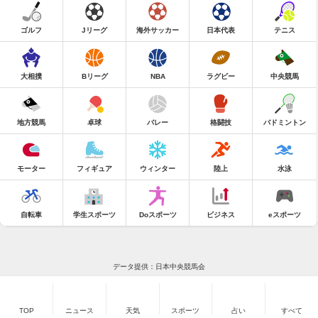
ゴルフ
Jリーグ
海外サッカー
日本代表
テニス
大相撲
Bリーグ
NBA
ラグビー
中央競馬
地方競馬
卓球
バレー
格闘技
バドミントン
モーター
フィギュア
ウィンター
陸上
水泳
自転車
学生スポーツ
Doスポーツ
ビジネス
eスポーツ
データ提供：日本中央競馬会
TOP
ニュース
天気
スポーツ
占い
すべて