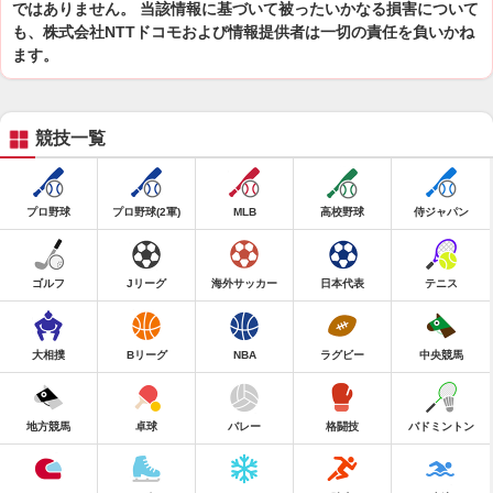
ではありません。 当該情報に基づいて被ったいかなる損害について
も、株式会社NTTドコモおよび情報提供者は一切の責任を負いかね
ます。
競技一覧
プロ野球
プロ野球(2軍)
MLB
高校野球
侍ジャパン
ゴルフ
Jリーグ
海外サッカー
日本代表
テニス
大相撲
Bリーグ
NBA
ラグビー
中央競馬
地方競馬
卓球
バレー
格闘技
バドミントン