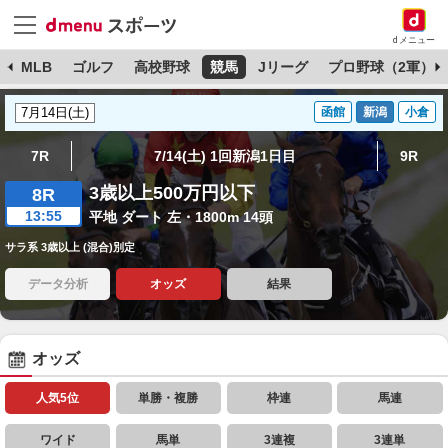
dメニュー
球
MLB
ゴルフ
高校野球
競馬
Jリーグ
プロ野球（2軍）
函館
新潟
小倉
7R
7/14(土) 1回新潟1日目
9R
3歳以上500万円以下
8R
13:55
平地 ダート 左・1800m 14頭
サラ系 3歳以上 (混合)別定
データ分析
オッズ
結果
オッズ
人気5位
単勝・複勝
枠連
馬連
ワイド
馬単
3連複
3連単