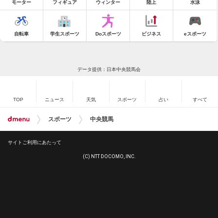
モーター
フィギュア
ウィンター
陸上
水泳
自転車
学生スポーツ
Doスポーツ
ビジネス
eスポーツ
データ提供：日本中央競馬会
TOP
ニュース
天気
スポーツ
占い
すべて
スポーツ
中央競馬
サイトご利用にあたって
(C) NTT DOCOMO, INC.