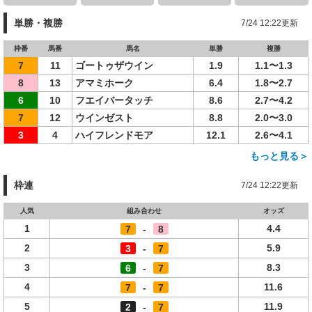
単勝・複勝
7/24 12:22更新
枠番
馬番
馬名
単勝
複勝
7
11
ゴートゥザウイン
1.9
1.1〜1.3
8
13
アマミホーク
6.4
1.8〜2.7
6
10
フエイバータッチ
8.6
2.7〜4.2
7
12
ウインゼスト
8.8
2.0〜3.0
3
4
ハイフレンドモア
12.1
2.6〜4.1
もっと見る＞
枠連
7/24 12:22更新
人気
組み合わせ
オッズ
1
4.4
7
-
8
2
5.9
3
-
7
3
8.3
6
-
7
4
11.6
7
-
7
5
11.9
2
-
7