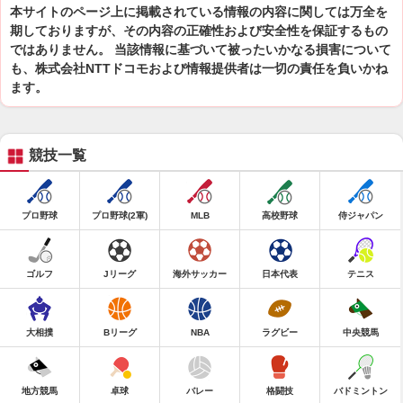
本サイトのページ上に掲載されている情報の内容に関しては万全を
期しておりますが、その内容の正確性および安全性を保証するもの
ではありません。 当該情報に基づいて被ったいかなる損害について
も、株式会社NTTドコモおよび情報提供者は一切の責任を負いかね
ます。
競技一覧
プロ野球
プロ野球(2軍)
MLB
高校野球
侍ジャパン
ゴルフ
Jリーグ
海外サッカー
日本代表
テニス
大相撲
Bリーグ
NBA
ラグビー
中央競馬
地方競馬
卓球
バレー
格闘技
バドミントン