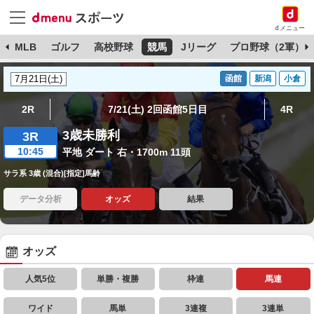
dメニュー
球
MLB
ゴルフ
高校野球
競馬
Jリーグ
プロ野球（2軍）
函館
新潟
小倉
2R
7/21(土) 2回函館5日目
4R
3歳未勝利
3R
10:45
平地 ダート 右・1700m 11頭
サラ系 3歳 (混合)[指定]馬齢
データ分析
オッズ
結果
オッズ
人気5位
単勝・複勝
枠連
馬連
ワイド
馬単
3連複
3連単