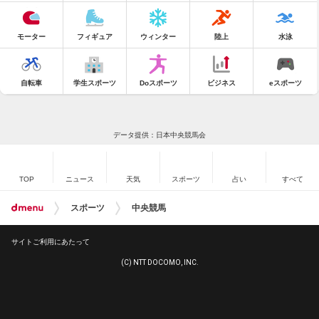
モーター
フィギュア
ウィンター
陸上
水泳
自転車
学生スポーツ
Doスポーツ
ビジネス
eスポーツ
データ提供：日本中央競馬会
TOP
ニュース
天気
スポーツ
占い
すべて
スポーツ
中央競馬
サイトご利用にあたって
(C) NTT DOCOMO, INC.