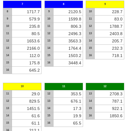
7
8
9
1717.7
2120.5
228.7
8
9
10
579.9
1599.8
83.0
9
10
11
235.8
806.3
1788.7
10
11
12
80.5
2496.3
2403.8
11
12
13
1653.6
3563.3
205.7
12
13
14
2166.0
1764.4
232.3
13
14
15
112.0
1503.2
718.1
14
15
16
175.8
3448.4
15
16
645.2
16
10
11
12
29.0
353.5
2708.3
11
12
13
829.5
676.1
787.1
12
13
14
1451.5
17.3
922.1
13
14
15
61.6
19.9
1850.6
14
15
16
61.1
65.5
15
16
212.1
16