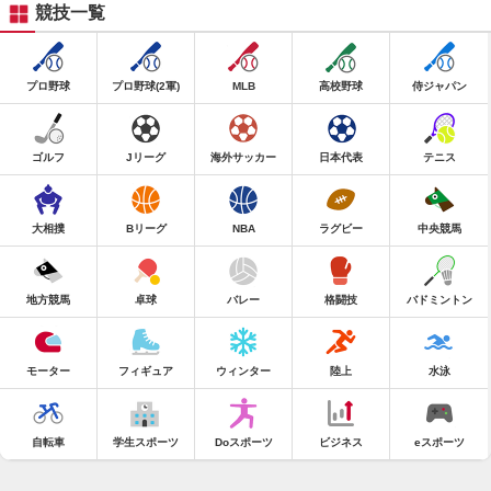
競技一覧
プロ野球
プロ野球(2軍)
MLB
高校野球
侍ジャパン
ゴルフ
Jリーグ
海外サッカー
日本代表
テニス
大相撲
Bリーグ
NBA
ラグビー
中央競馬
地方競馬
卓球
バレー
格闘技
バドミントン
モーター
フィギュア
ウィンター
陸上
水泳
自転車
学生スポーツ
Doスポーツ
ビジネス
eスポーツ