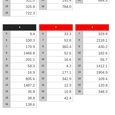
311.0
191.4
684.5
14
15
16
325.8
784.0
15
16
722.3
16
4
5
6
9.4
33.3
329.8
5
6
7
100.3
52.8
2118.1
6
7
8
170.9
360.4
430.2
7
8
9
1466.8
52.6
182.6
8
9
10
201.1
16.6
56.7
9
10
11
58.3
4.2
1412.1
10
11
12
16.9
177.1
1904.9
11
12
13
805.6
342.9
109.4
12
13
14
1487.2
12.3
120.8
13
14
15
35.8
10.8
348.3
14
15
16
38.8
42.4
15
16
138.6
16