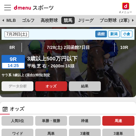
dメニュー
球
MLB
ゴルフ
高校野球
競馬
Jリーグ
プロ野球（2軍）
函館
新潟
小倉
8R
7/28(土) 2回函館7日目
10R
3歳以上500万円以下
9R
14:25
平地 芝 右・2600m 16頭
サラ系 3歳以上 (混合)(特指)別定
データ分析
オッズ
結果
オッズ
人気5位
単勝・複勝
枠連
馬連
ワイド
馬単
3連複
3連単