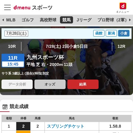
dメニュー
球
MLB
ゴルフ
高校野球
競馬
Jリーグ
プロ野球（2軍）
函館
新潟
小倉
10R
7/28(土) 2回小倉5日目
12R
九州スポーツ杯
11R
15:45
平地 芝 右・2000m 11頭
サラ系 3歳以上 (混合)(特指)別定
データ分析
オッズ
結果
競走成績
着順
枠番
馬番
馬名
着差
1
2
2
スプリングチケット
1.58.8