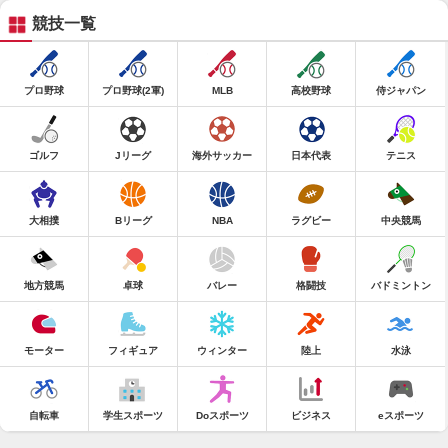
競技一覧
プロ野球
プロ野球(2軍)
MLB
高校野球
侍ジャパン
ゴルフ
Jリーグ
海外サッカー
日本代表
テニス
大相撲
Bリーグ
NBA
ラグビー
中央競馬
地方競馬
卓球
バレー
格闘技
バドミントン
モーター
フィギュア
ウィンター
陸上
水泳
自転車
学生スポーツ
Doスポーツ
ビジネス
eスポーツ