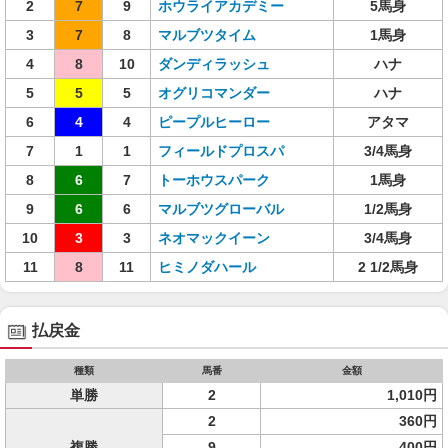
2
7
9
ホウライアカデミー
5馬身
3
7
8
マルブツタイム
1馬身
4
8
10
ダンディラッシュ
ハナ
5
5
5
オグリコマンダー
ハナ
6
4
4
ピープルヒーロー
アタマ
7
1
1
フィールドプロスパ
3/4馬身
8
6
7
トーホウスパーク
1馬身
9
6
6
マルブツグローバル
1/2馬身
10
3
3
ネオマックイーン
3/4馬身
11
8
11
ヒミノダハール
2 1/2馬身
払戻金
種類
馬番
金額
単勝
2
1,010円
2
360円
複勝
9
400円