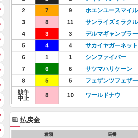
2
7
9
ホエンユースマイル
3
8
11
サンライズミラクル
4
3
3
デルマギャンブラー
5
4
4
サカイヤガーネット
6
1
1
シンファイバー
7
6
6
サツマハリケーン
8
5
5
フェザンツフェザー
競争
8
10
ワールドナウ
中止
払戻金
種類
馬番