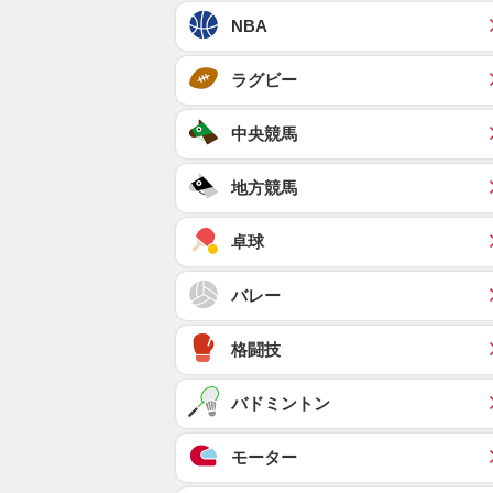
NBA
ラグビー
中央競馬
地方競馬
卓球
バレー
格闘技
バドミントン
モーター