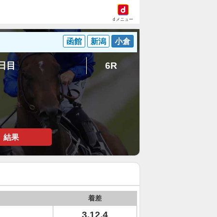
dメニュー
函館
新潟
小倉
6日目
6R
結果
着差
3.12.4