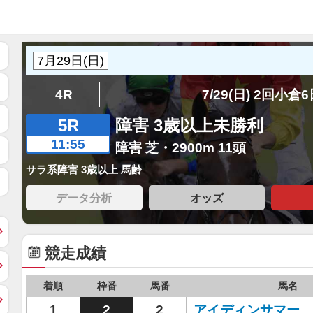
4R
7/29(日) 2回小倉
5R
障害 3歳以上未勝利
11:55
障害 芝・2900m 11頭
サラ系障害 3歳以上 馬齢
データ分析
オッズ
競走成績
着順
枠番
馬番
馬名
1
2
2
アイディンサマー