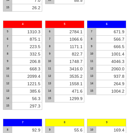
7.0
88.5
14
15
26.2
15
4
5
6
1310.3
2784.1
671.9
5
6
7
875.1
1066.6
566.7
6
7
8
223.5
1171.1
666.5
7
8
9
332.5
822.7
1001.4
8
9
10
206.8
1748.7
4046.3
9
10
11
668.3
3416.0
2060.0
10
11
12
2099.4
3535.2
937.8
11
12
13
1221.5
1558.1
264.9
12
13
14
385.6
471.6
1004.2
13
14
15
56.3
1299.9
14
15
297.3
15
7
8
9
92.9
55.6
169.4
8
9
10