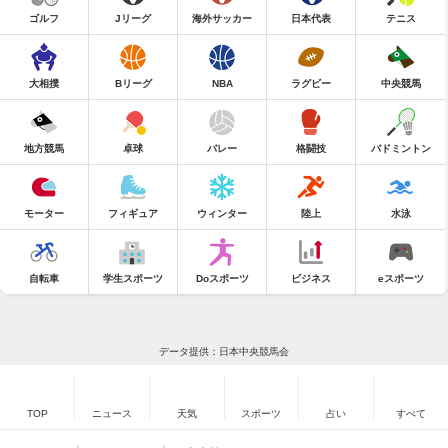
ゴルフ
Jリーグ
海外サッカー
日本代表
テニス
大相撲
Bリーグ
NBA
ラグビー
中央競馬
地方競馬
卓球
バレー
格闘技
バドミントン
モーター
フィギュア
ウィンター
陸上
水泳
自転車
学生スポーツ
Doスポーツ
ビジネス
eスポーツ
データ提供：日本中央競馬会
TOP
ニュース
天気
スポーツ
占い
すべて