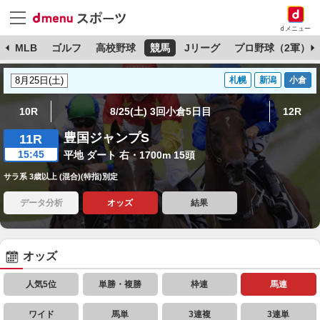
dメニュー
球
MLB
ゴルフ
高校野球
競馬
Jリーグ
プロ野球（2軍）
札幌
新潟
小倉
10R
8/25(土) 3回小倉5日目
12R
豊国ジャンプS
11R
15:45
平地 ダート 右・1700m 15頭
サラ系 3歳以上 (混合)(特指)別定
データ分析
オッズ
結果
オッズ
人気5位
単勝・複勝
枠連
馬連
ワイド
馬単
3連複
3連単