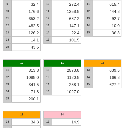
32.4
272.4
615.4
9
10
11
176.6
1258.8
444.3
10
11
12
653.2
687.2
92.7
11
12
13
482.5
147.1
10.0
12
13
14
126.2
22.4
36.3
13
14
15
14.1
101.5
14
15
43.6
15
10
11
12
813.8
2573.8
639.5
11
12
13
1088.0
1120.8
166.3
12
13
14
341.5
258.1
627.2
13
14
15
71.8
1027.0
14
15
200.1
15
13
14
34.3
14.9
14
15