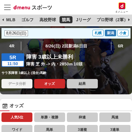
dメニュー
球
MLB
ゴルフ
高校野球
競馬
Jリーグ
プロ野球（2軍）
札幌
新潟
小倉
4R
8/26(日) 2回新潟6日目
6R
障害 3歳以上未勝利
5R
11:50
障害 芝 外 -> 内・2850m 10頭
サラ系障害 3歳以上 (混合)馬齢
データ分析
オッズ
結果
オッズ
人気5位
単勝・複勝
枠連
馬連
ワイド
馬単
3連複
3連単