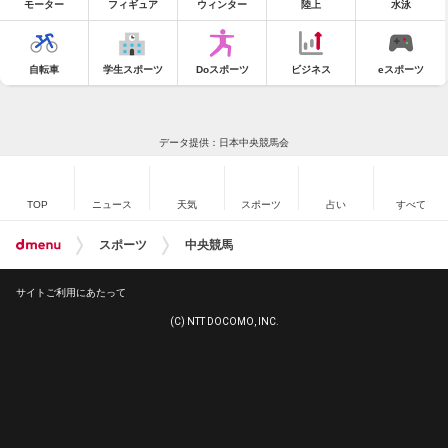
モーター
フィギュア
ウィンター
陸上
水泳
自転車
学生スポーツ
Doスポーツ
ビジネス
eスポーツ
データ提供：日本中央競馬会
TOP
ニュース
天気
スポーツ
占い
すべて
スポーツ
中央競馬
サイトご利用にあたって
(C) NTT DOCOMO, INC.