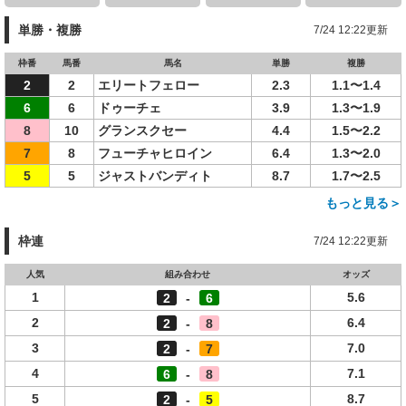
単勝・複勝
7/24 12:22更新
枠番
馬番
馬名
単勝
複勝
2
2
エリートフェロー
2.3
1.1〜1.4
6
6
ドゥーチェ
3.9
1.3〜1.9
8
10
グランスクセー
4.4
1.5〜2.2
7
8
フューチャヒロイン
6.4
1.3〜2.0
5
5
ジャストバンディト
8.7
1.7〜2.5
もっと見る＞
枠連
7/24 12:22更新
人気
組み合わせ
オッズ
1
5.6
2
-
6
2
6.4
2
-
8
3
7.0
2
-
7
4
7.1
6
-
8
5
8.7
2
-
5