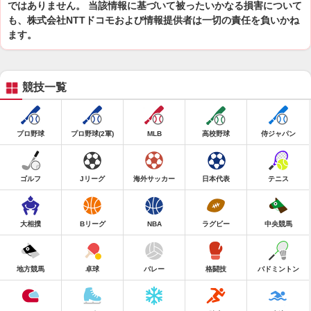
ではありません。 当該情報に基づいて被ったいかなる損害について
も、株式会社NTTドコモおよび情報提供者は一切の責任を負いかね
ます。
競技一覧
プロ野球
プロ野球(2軍)
MLB
高校野球
侍ジャパン
ゴルフ
Jリーグ
海外サッカー
日本代表
テニス
大相撲
Bリーグ
NBA
ラグビー
中央競馬
地方競馬
卓球
バレー
格闘技
バドミントン