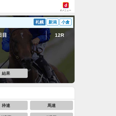
dメニュー
札幌
新潟
小倉
1日目
12R
結果
枠連
馬連