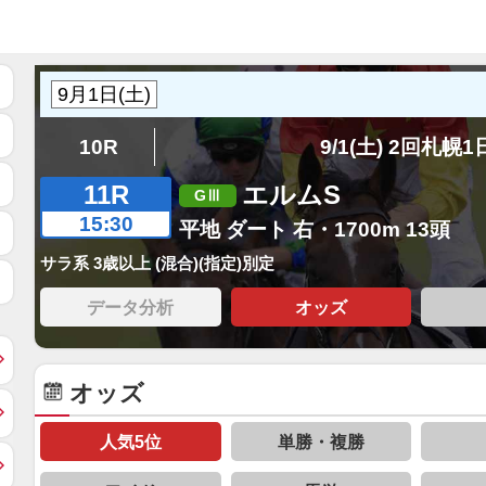
10R
9/1(土) 2回札幌
11R
エルムS
15:30
平地 ダート 右・1700m 13頭
サラ系 3歳以上 (混合)(指定)別定
データ分析
オッズ
オッズ
人気5位
単勝・複勝