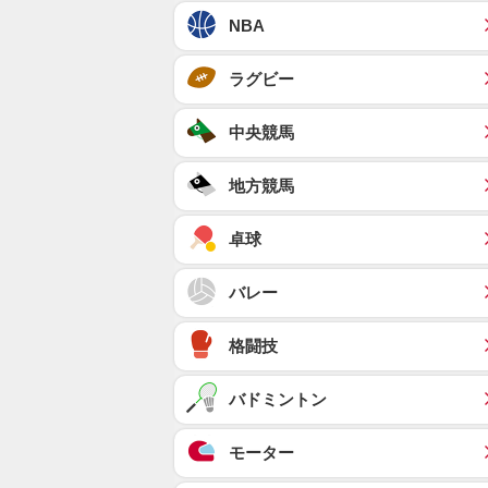
NBA
ラグビー
中央競馬
地方競馬
卓球
バレー
格闘技
バドミントン
モーター