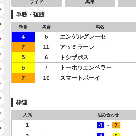
ワイド
馬単
単勝・複勝
枠番
馬番
馬名
4
5
エンゲルグレーセ
7
11
アッミラーレ
5
6
トシザボス
5
7
トーホウエンペラー
7
10
スマートボーイ
枠連
人気
組み合わせ
1
4
-
7