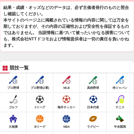
結果・成績・オッズなどのデータは、必ず主催者発行のものと照合
し確認してください。
本サイトのページ上に掲載されている情報の内容に関しては万全を
期しておりますが、その内容の正確性および安全性を保証するもの
ではありません。 当該情報に基づいて被ったいかなる損害について
も、株式会社NTTドコモおよび情報提供者は一切の責任を負いかね
ます。
競技一覧
プロ野球
プロ野球(2軍)
MLB
高校野球
侍ジャパン
ゴルフ
Jリーグ
海外サッカー
日本代表
テニス
大相撲
Bリーグ
NBA
ラグビー
中央競馬