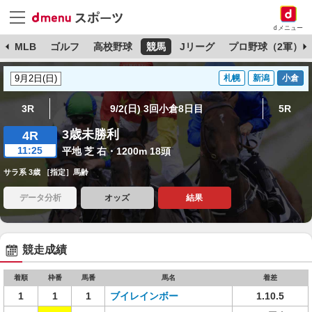
dメニュー
球
MLB
ゴルフ
高校野球
競馬
Jリーグ
プロ野球（2軍）
札幌
新潟
小倉
3R
9/2(日) 3回小倉8日目
5R
3歳未勝利
4R
11:25
平地 芝 右・1200m 18頭
サラ系 3歳 ［指定］馬齢
データ分析
オッズ
結果
競走成績
着順
枠番
馬番
馬名
着差
1
1
1
ブイレインボー
1.10.5