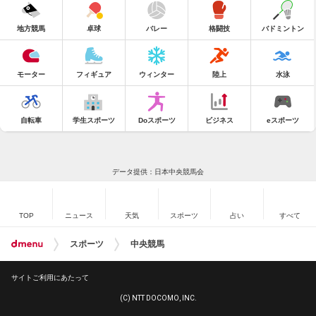
地方競馬
卓球
バレー
格闘技
バドミントン
モーター
フィギュア
ウィンター
陸上
水泳
自転車
学生スポーツ
Doスポーツ
ビジネス
eスポーツ
データ提供：日本中央競馬会
TOP
ニュース
天気
スポーツ
占い
すべて
スポーツ
中央競馬
サイトご利用にあたって
(C) NTT DOCOMO, INC.