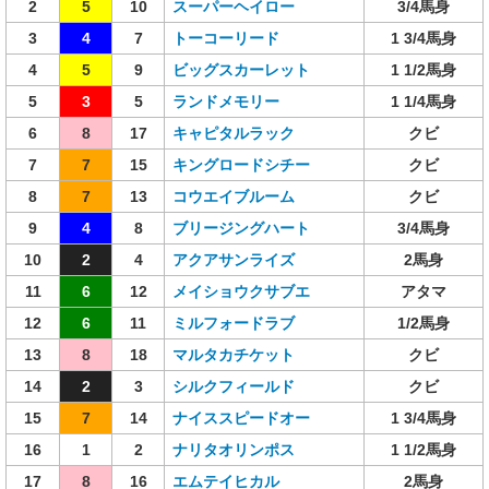
2
5
10
スーパーヘイロー
3/4馬身
3
4
7
トーコーリード
1 3/4馬身
4
5
9
ビッグスカーレット
1 1/2馬身
5
3
5
ランドメモリー
1 1/4馬身
6
8
17
キャピタルラック
クビ
7
7
15
キングロードシチー
クビ
8
7
13
コウエイブルーム
クビ
9
4
8
ブリージングハート
3/4馬身
10
2
4
アクアサンライズ
2馬身
11
6
12
メイショウクサブエ
アタマ
12
6
11
ミルフォードラブ
1/2馬身
13
8
18
マルタカチケット
クビ
14
2
3
シルクフィールド
クビ
15
7
14
ナイススピードオー
1 3/4馬身
16
1
2
ナリタオリンポス
1 1/2馬身
17
8
16
エムテイヒカル
2馬身