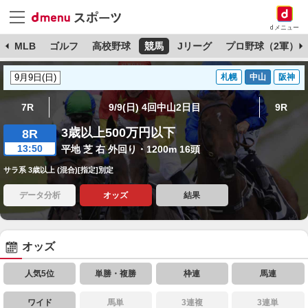
dメニュー
球
MLB
ゴルフ
高校野球
競馬
Jリーグ
プロ野球（2軍）
札幌
中山
阪神
7R
9/9(日) 4回中山2日目
9R
3歳以上500万円以下
8R
13:50
平地 芝 右 外回り・1200m 16頭
サラ系 3歳以上 (混合)[指定]別定
データ分析
オッズ
結果
オッズ
人気5位
単勝・複勝
枠連
馬連
ワイド
馬単
3連複
3連単