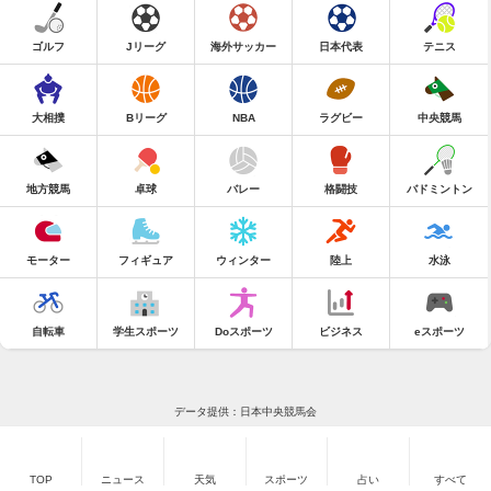
ゴルフ
Jリーグ
海外サッカー
日本代表
テニス
大相撲
Bリーグ
NBA
ラグビー
中央競馬
地方競馬
卓球
バレー
格闘技
バドミントン
モーター
フィギュア
ウィンター
陸上
水泳
自転車
学生スポーツ
Doスポーツ
ビジネス
eスポーツ
データ提供：日本中央競馬会
TOP
ニュース
天気
スポーツ
占い
すべて