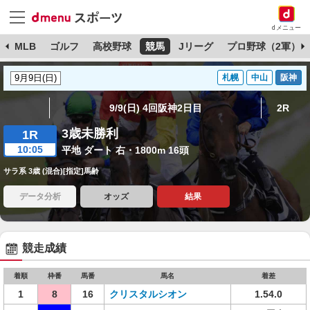
dメニュー
球
MLB
ゴルフ
高校野球
競馬
Jリーグ
プロ野球（2軍）
札幌
中山
阪神
9/9(日) 4回阪神2日目
2R
3歳未勝利
1R
10:05
平地 ダート 右・1800m 16頭
サラ系 3歳 (混合)[指定]馬齢
データ分析
オッズ
結果
競走成績
着順
枠番
馬番
馬名
着差
1
8
16
クリスタルシオン
1.54.0