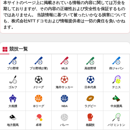
本サイトのページ上に掲載されている情報の内容に関しては万全を
期しておりますが、その内容の正確性および安全性を保証するもの
ではありません。 当該情報に基づいて被ったいかなる損害について
も、株式会社NTTドコモおよび情報提供者は一切の責任を負いかね
ます。
競技一覧
プロ野球
プロ野球(2軍)
MLB
高校野球
侍ジャパン
ゴルフ
Jリーグ
海外サッカー
日本代表
テニス
大相撲
Bリーグ
NBA
ラグビー
中央競馬
地方競馬
卓球
バレー
格闘技
バドミントン