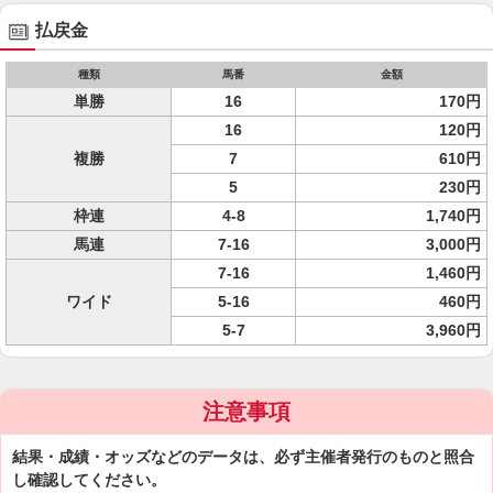
払戻金
種類
馬番
金額
単勝
16
170円
16
120円
複勝
7
610円
5
230円
枠連
4-8
1,740円
馬連
7-16
3,000円
7-16
1,460円
ワイド
5-16
460円
5-7
3,960円
注意事項
結果・成績・オッズなどのデータは、必ず主催者発行のものと照合
し確認してください。