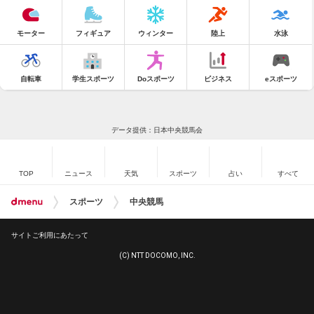
モーター
フィギュア
ウィンター
陸上
水泳
自転車
学生スポーツ
Doスポーツ
ビジネス
eスポーツ
データ提供：日本中央競馬会
TOP
ニュース
天気
スポーツ
占い
すべて
スポーツ
中央競馬
サイトご利用にあたって
(C) NTT DOCOMO, INC.