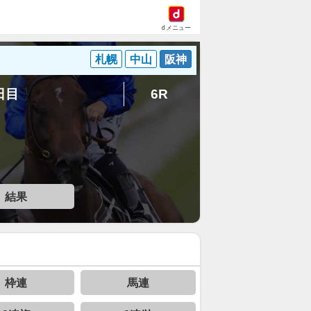
dメニュー
札幌
中山
阪神
2日目
6R
結果
枠連
馬連