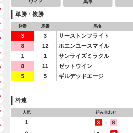
ワイド
馬単
単勝・複勝
枠番
馬番
馬名
3
3
サーストンフライト
8
12
ホエンユースマイル
1
1
サンライズミラクル
8
11
ゼットウイン
5
5
ギルデッドエージ
枠連
人気
組み合わせ
1
3
-
8