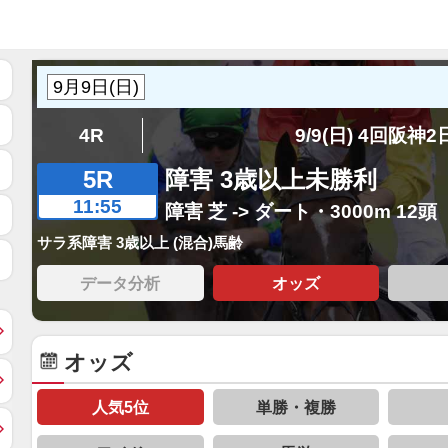
4R
9/9(日) 4回阪神
5R
障害 3歳以上未勝利
11:55
障害 芝 -> ダート・3000m 12頭
サラ系障害 3歳以上 (混合)馬齢
データ分析
オッズ
オッズ
人気5位
単勝・複勝