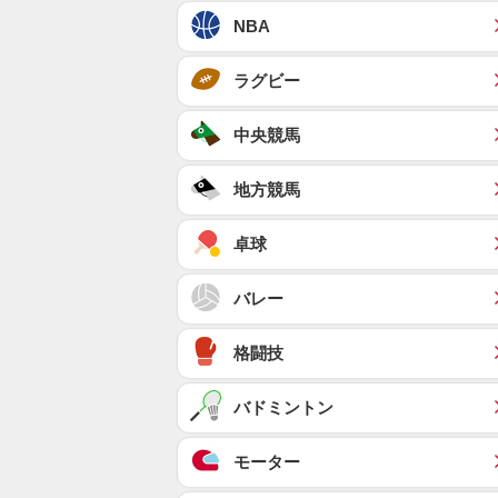
NBA
ラグビー
中央競馬
地方競馬
卓球
バレー
格闘技
バドミントン
モーター