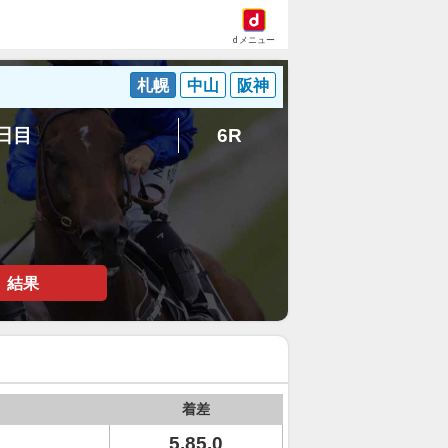
dメニュー
札幌
中山
阪神
5日目
6R
結果
着差
5.85.0