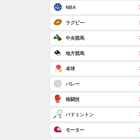
NBA
ラグビー
中央競馬
地方競馬
卓球
バレー
格闘技
バドミントン
モーター