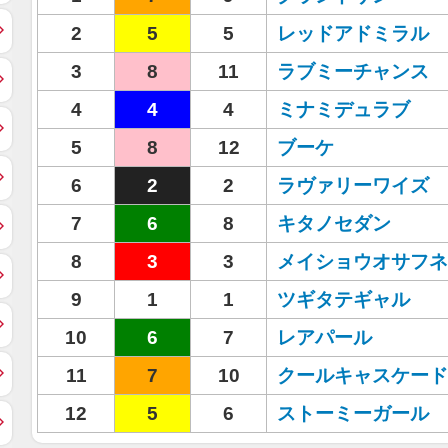
2
5
5
レッドアドミラル
3
8
11
ラブミーチャンス
4
4
4
ミナミデュラブ
5
8
12
ブーケ
6
2
2
ラヴァリーワイズ
7
6
8
キタノセダン
8
3
3
メイショウオサフネ
9
1
1
ツギタテギャル
10
6
7
レアパール
11
7
10
クールキャスケード
12
5
6
ストーミーガール