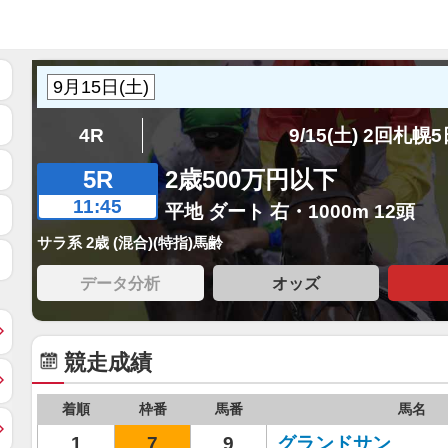
4R
9/15(土) 2回札幌
5R
2歳500万円以下
11:45
平地 ダート 右・1000m 12頭
サラ系 2歳 (混合)(特指)馬齢
データ分析
オッズ
競走成績
着順
枠番
馬番
馬名
1
7
9
グランドサン