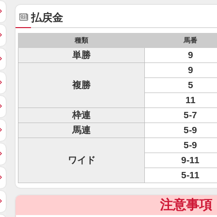
払戻金
種類
馬番
単勝
9
9
複勝
5
11
枠連
5-7
馬連
5-9
5-9
ワイド
9-11
5-11
注意事項