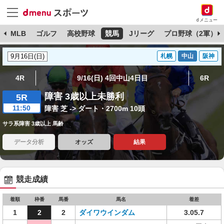
dメニュー
球
MLB
ゴルフ
高校野球
競馬
Jリーグ
プロ野球（2軍）
札幌
中山
阪神
4R
9/16(日) 4回中山4日目
6R
障害 3歳以上未勝利
5R
11:50
障害 芝 -> ダート・2700m 10頭
サラ系障害 3歳以上 馬齢
データ分析
オッズ
結果
競走成績
着順
枠番
馬番
馬名
着差
1
2
2
ダイワウインダム
3.05.7