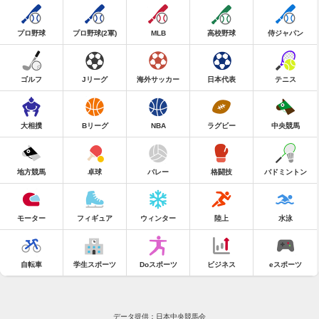
プロ野球
プロ野球(2軍)
MLB
高校野球
侍ジャパン
ゴルフ
Jリーグ
海外サッカー
日本代表
テニス
大相撲
Bリーグ
NBA
ラグビー
中央競馬
地方競馬
卓球
バレー
格闘技
バドミントン
モーター
フィギュア
ウィンター
陸上
水泳
自転車
学生スポーツ
Doスポーツ
ビジネス
eスポーツ
データ提供：日本中央競馬会