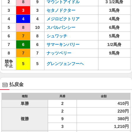
2
8
9
マウントアイドル
3 1/2馬身
3
3
3
セタノドクター
3馬身
4
4
4
メジロビクトリア
4馬身
5
8
10
スバルパンシー
6馬身
6
7
8
シュワッチ
5馬身
7
6
6
サマーキンバリー
1/2馬身
8
7
7
ナッツベリー
9馬身
競争
5
5
グレンツェンフーヘ
中止
払戻金
種類
馬番
金額
単勝
2
410円
2
220円
複勝
9
380円
3
1,210円