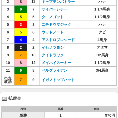
2
8
11
キャプテンバトラー
ハナ
3
6
7
サイバーシチー
1 1/4馬身
4
5
5
タニノゴット
1 1/2馬身
5
3
3
ニチドウマジック
ハナ
6
5
6
ウッドノート
クビ
7
4
4
アストロプレシード
4馬身
8
2
2
イセノツヨシ
アタマ
9
7
10
クイトラワク
1/2馬身
10
8
12
メイハイスーキー
1 1/2馬身
11
6
8
ベルグライアン
3/4馬身
出走
7
9
イガノトップハット
取消
払戻金
種類
馬番
金額
単勝
1
970円