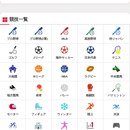
競技一覧
プロ野球
プロ野球(2軍)
MLB
高校野球
侍ジャパン
ゴルフ
Jリーグ
海外サッカー
日本代表
テニス
大相撲
Bリーグ
NBA
ラグビー
中央競馬
地方競馬
卓球
バレー
格闘技
バドミントン
モーター
フィギュア
ウィンター
陸上
水泳