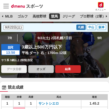
dメニュー
球
MLB
ゴルフ
高校野球
競馬
Jリーグ
プロ野球（2軍）
札幌
中山
阪神
7R
9/22(土) 2回札幌7日目
9R
3歳以上500万円以下
8R
13:50
平地 ダート 右・1700m 12頭
サラ系 3歳以上 (特指)別定
データ分析
オッズ
結果
競走成績
着順
枠番
馬番
馬名
着差
1
1
1
サントシエロ
1.45.2