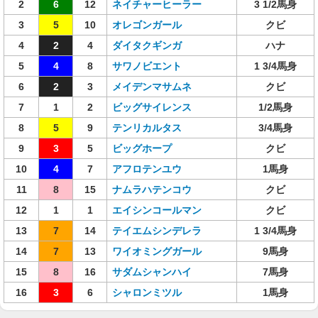
2
6
12
ネイチャーヒーラー
3 1/2馬身
3
5
10
オレゴンガール
クビ
4
2
4
ダイタクギンガ
ハナ
5
4
8
サワノビエント
1 3/4馬身
6
2
3
メイデンマサムネ
クビ
7
1
2
ビッグサイレンス
1/2馬身
8
5
9
テンリカルタス
3/4馬身
9
3
5
ビッグホープ
クビ
10
4
7
アフロテンユウ
1馬身
11
8
15
ナムラハテンコウ
クビ
12
1
1
エイシンコールマン
クビ
13
7
14
テイエムシンデレラ
1 3/4馬身
14
7
13
ワイオミングガール
9馬身
15
8
16
サダムシャンハイ
7馬身
16
3
6
シャロンミツル
1馬身