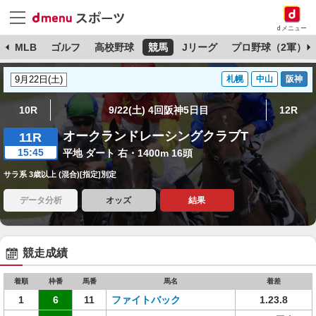
dメニュー
球
MLB
ゴルフ
高校野球
競馬
Jリーグ
プロ野球（2軍）
札幌
中山
阪神
10R
9/22(土) 4回阪神5日目
12R
オークランドレーシングクラブT
11R
15:45
平地 ダート 右・1400m 16頭
サラ系 3歳以上 (混合)[指定]別定
データ分析
オッズ
結果
競走成績
着順
枠番
馬番
馬名
着差
1
6
11
ファイトバック
1.23.8