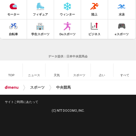
モーター
フィギュア
ウィンター
陸上
水泳
自転車
学生スポーツ
Doスポーツ
ビジネス
eスポーツ
データ提供：日本中央競馬会
TOP
ニュース
天気
スポーツ
占い
すべて
スポーツ
中央競馬
サイトご利用にあたって
(C) NTT DOCOMO, INC.