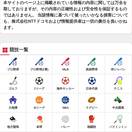
本サイトのページ上に掲載されている情報の内容に関しては万全を
期しておりますが、その内容の正確性および安全性を保証するもの
ではありません。 当該情報に基づいて被ったいかなる損害について
も、株式会社NTTドコモおよび情報提供者は一切の責任を負いかね
ます。
競技一覧
プロ野球
プロ野球(2軍)
MLB
高校野球
侍ジャパン
ゴルフ
Jリーグ
海外サッカー
日本代表
テニス
大相撲
Bリーグ
NBA
ラグビー
中央競馬
地方競馬
卓球
バレー
格闘技
バドミントン