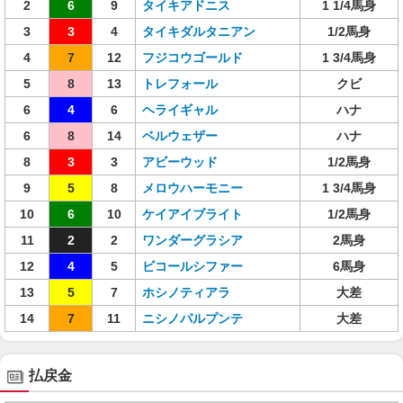
2
6
9
タイキアドニス
1 1/4馬身
3
3
4
タイキダルタニアン
1/2馬身
4
7
12
フジコウゴールド
1 3/4馬身
5
8
13
トレフォール
クビ
6
4
6
ヘライギャル
ハナ
6
8
14
ベルウェザー
ハナ
8
3
3
アビーウッド
1/2馬身
9
5
8
メロウハーモニー
1 3/4馬身
10
6
10
ケイアイブライト
1/2馬身
11
2
2
ワンダーグラシア
2馬身
12
4
5
ビコールシファー
6馬身
13
5
7
ホシノティアラ
大差
14
7
11
ニシノパルプンテ
大差
払戻金