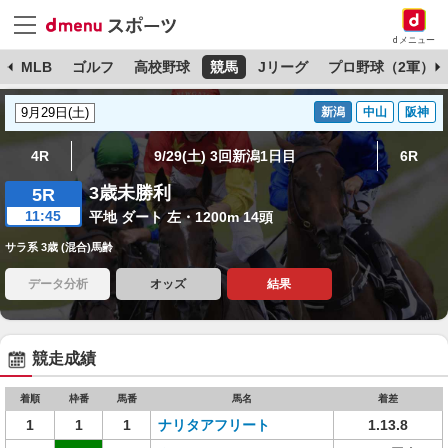
dメニュー
球
MLB
ゴルフ
高校野球
競馬
Jリーグ
プロ野球（2軍）
新潟
中山
阪神
4R
9/29(土) 3回新潟1日目
6R
3歳未勝利
5R
11:45
平地 ダート 左・1200m 14頭
サラ系 3歳 (混合)馬齢
データ分析
オッズ
結果
競走成績
着順
枠番
馬番
馬名
着差
1
1
1
ナリタアフリート
1.13.8