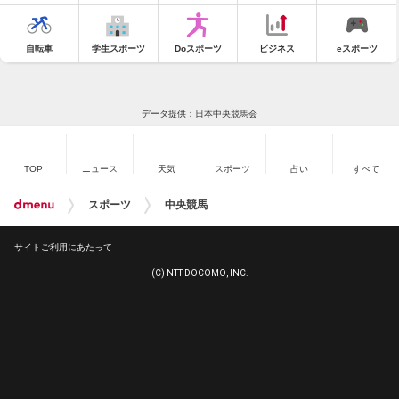
自転車
学生スポーツ
Doスポーツ
ビジネス
eスポーツ
データ提供：日本中央競馬会
TOP
ニュース
天気
スポーツ
占い
すべて
スポーツ
中央競馬
サイトご利用にあたって
(C) NTT DOCOMO, INC.