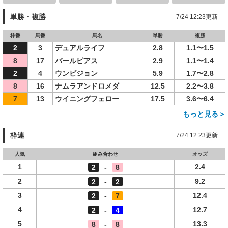
単勝・複勝
7/24 12:23更新
枠番
馬番
馬名
単勝
複勝
2
3
デュアルライフ
2.8
1.1〜1.5
8
17
パールピアス
2.9
1.1〜1.4
2
4
ウンビジョン
5.9
1.7〜2.8
8
16
ナムラアンドロメダ
12.5
2.2〜3.8
7
13
ウイニングフェロー
17.5
3.6〜6.4
もっと見る＞
枠連
7/24 12:23更新
人気
組み合わせ
オッズ
1
2.4
2
-
8
2
9.2
2
-
2
3
12.4
2
-
7
4
12.7
2
-
4
5
13.3
8
-
8