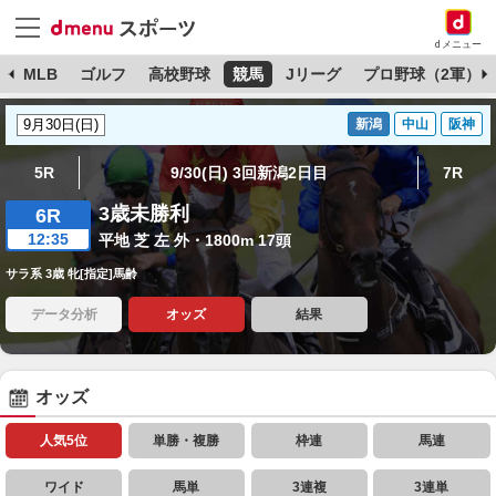
dメニュー
球
MLB
ゴルフ
高校野球
競馬
Jリーグ
プロ野球（2軍）
新潟
中山
阪神
5R
9/30(日) 3回新潟2日目
7R
3歳未勝利
6R
12:35
平地 芝 左 外・1800m 17頭
サラ系 3歳 牝[指定]馬齢
データ分析
オッズ
結果
オッズ
人気5位
単勝・複勝
枠連
馬連
ワイド
馬単
3連複
3連単