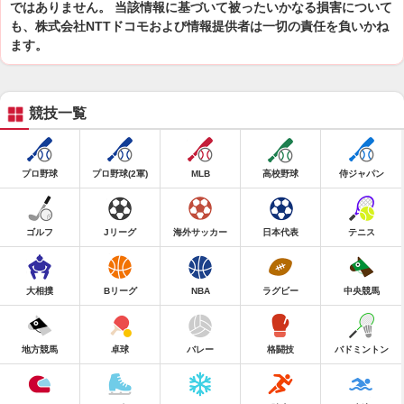
ではありません。 当該情報に基づいて被ったいかなる損害について
も、株式会社NTTドコモおよび情報提供者は一切の責任を負いかね
ます。
競技一覧
プロ野球
プロ野球(2軍)
MLB
高校野球
侍ジャパン
ゴルフ
Jリーグ
海外サッカー
日本代表
テニス
大相撲
Bリーグ
NBA
ラグビー
中央競馬
地方競馬
卓球
バレー
格闘技
バドミントン