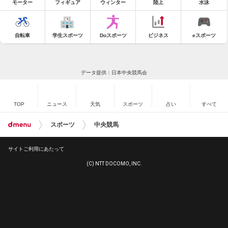
モーター
フィギュア
ウィンター
陸上
水泳
自転車
学生スポーツ
Doスポーツ
ビジネス
eスポーツ
データ提供：日本中央競馬会
TOP
ニュース
天気
スポーツ
占い
すべて
スポーツ
中央競馬
サイトご利用にあたって
(C) NTT DOCOMO, INC.