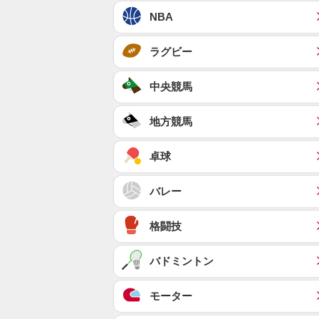
NBA
ラグビー
中央競馬
地方競馬
卓球
バレー
格闘技
バドミントン
モーター