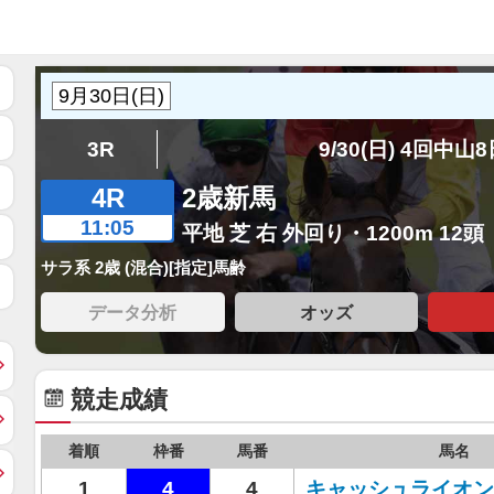
3R
9/30(日) 4回中山
4R
2歳新馬
11:05
平地 芝 右 外回り・1200m 12頭
サラ系 2歳 (混合)[指定]馬齢
データ分析
オッズ
競走成績
着順
枠番
馬番
馬名
1
4
4
キャッシュライオン