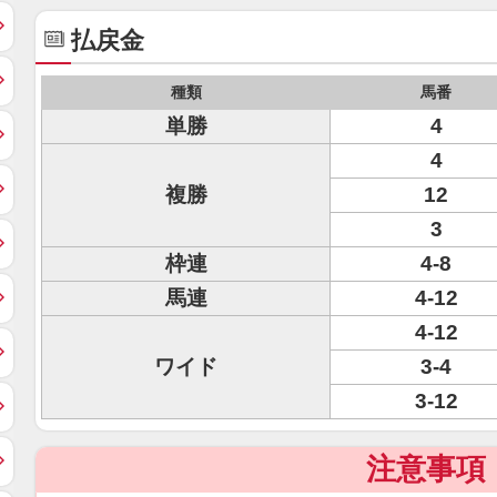
払戻金
種類
馬番
単勝
4
4
複勝
12
3
枠連
4-8
馬連
4-12
4-12
ワイド
3-4
3-12
注意事項