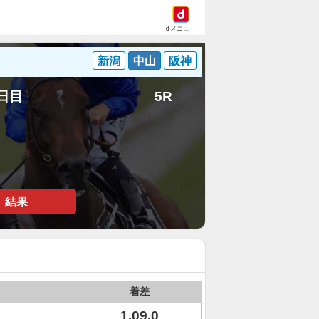
dメニュー
新潟
中山
阪神
8日目
5R
結果
着差
1.09.0