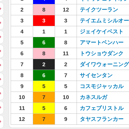
2
8
12
テイクツーラン
3
3
3
テイエムミシルオー
4
1
1
ジェイケイベスト
5
6
8
アマートベンハー
6
8
11
トウショウダンク
7
2
2
ダイワウォーニング
8
6
7
サイセンタン
9
5
5
コスモジャッカル
10
7
10
カネスルガ
11
5
6
カフェブリストル
12
7
9
タヤスフランカー