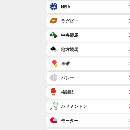
NBA
ラグビー
中央競馬
地方競馬
卓球
バレー
格闘技
バドミントン
モーター