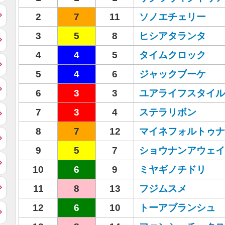
2
7
11
ソノエチェリー
3
5
8
ヒシアタランタ
4
4
5
タイムクロック
5
4
6
ジャックブーケ
6
3
3
ユアライフスタイル
7
3
4
ステラリボン
8
7
12
マイネフォルトゥナ
9
5
7
ショウナンアウェイ
10
6
9
ミヤギノチドリ
11
8
13
フジムスメ
12
6
10
トーアブランシュ