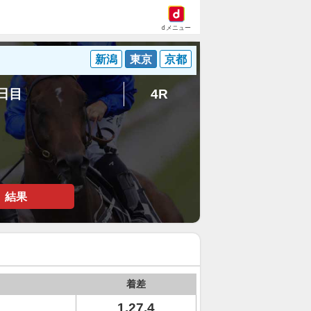
dメニュー
新潟
東京
京都
1日目
4R
結果
着差
1.27.4