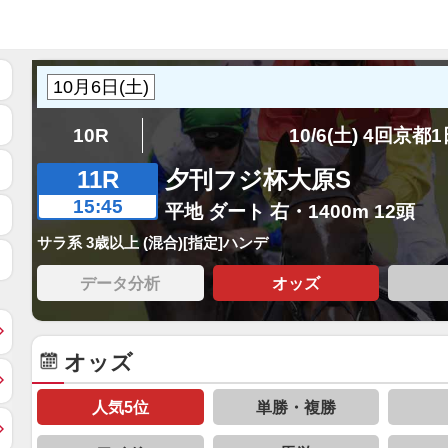
10R
10/6(土) 4回京都
11R
夕刊フジ杯大原S
15:45
平地 ダート 右・1400m 12頭
サラ系 3歳以上 (混合)[指定]ハンデ
データ分析
オッズ
オッズ
人気5位
単勝・複勝