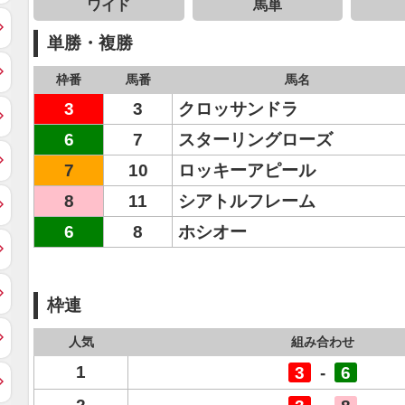
ワイド
馬単
単勝・複勝
枠番
馬番
馬名
3
3
クロッサンドラ
6
7
スターリングローズ
7
10
ロッキーアピール
8
11
シアトルフレーム
6
8
ホシオー
枠連
人気
組み合わせ
1
3
-
6