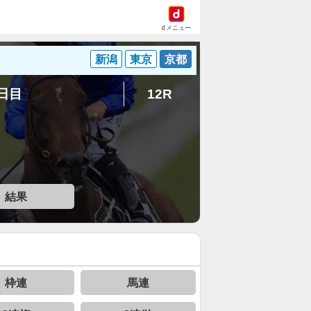
dメニュー
新潟
東京
京都
1日目
12R
結果
枠連
馬連