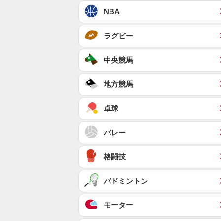
NBA
ラグビー
中央競馬
地方競馬
卓球
バレー
格闘技
バドミントン
モーター