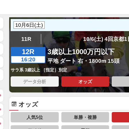
11R
10/6(土) 4回京都
12R
3歳以上1000万円以下
16:20
平地 ダート 右・1800m 15頭
サラ系 3歳以上 ［指定］別定
データ分析
オッズ
オッズ
人気5位
単勝・複勝