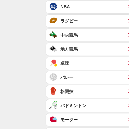
NBA
ラグビー
中央競馬
地方競馬
卓球
バレー
格闘技
バドミントン
モーター