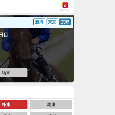
dメニュー
新潟
東京
京都
1日目
結果
枠連
馬連