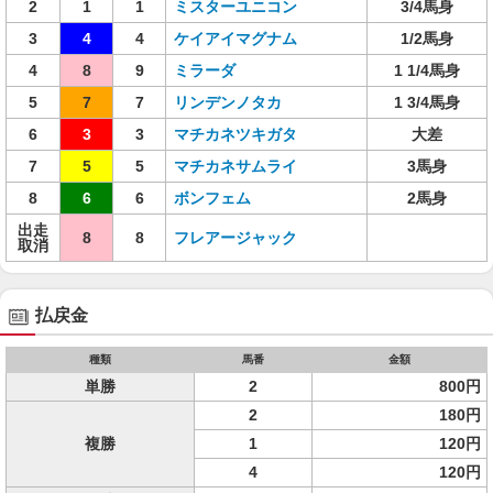
2
1
1
ミスターユニコン
3/4馬身
3
4
4
ケイアイマグナム
1/2馬身
4
8
9
ミラーダ
1 1/4馬身
5
7
7
リンデンノタカ
1 3/4馬身
6
3
3
マチカネツキガタ
大差
7
5
5
マチカネサムライ
3馬身
8
6
6
ボンフェム
2馬身
出走
8
8
フレアージャック
取消
払戻金
種類
馬番
金額
単勝
2
800円
2
180円
複勝
1
120円
4
120円