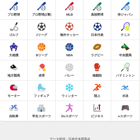
プロ野球
プロ野球(2軍)
MLB
高校野球
侍ジャパン
ゴルフ
Jリーグ
海外サッカー
日本代表
テニス
大相撲
Bリーグ
NBA
ラグビー
中央競馬
地方競馬
卓球
バレー
格闘技
バドミントン
モーター
フィギュア
ウィンター
陸上
水泳
自転車
学生スポーツ
Doスポーツ
ビジネス
eスポーツ
データ提供：日本中央競馬会