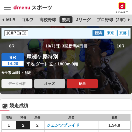
dメニュー
球
MLB
ゴルフ
高校野球
競馬
Jリーグ
プロ野球（2軍）
新潟
東京
京都
8R
10/7(日) 3回新潟4日目
10R
尾瀬ケ原特別
9R
14:20
平地 ダート 左・1800m 9頭
サラ系 3歳以上 別定
データ分析
オッズ
結果
競走成績
着順
枠番
馬番
馬名
着差
1
2
2
ジェンツブレイド
1.54.8