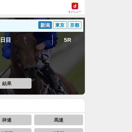
dメニュー
新潟
東京
京都
5日目
5R
結果
枠連
馬連