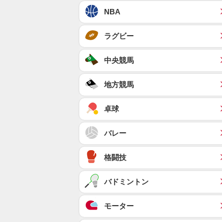
NBA
ラグビー
中央競馬
地方競馬
卓球
バレー
格闘技
バドミントン
モーター