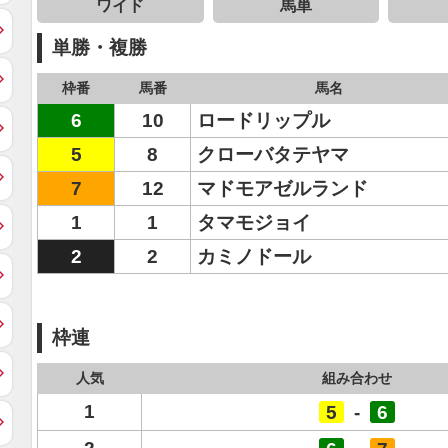
ワイド
馬単
単勝・複勝
枠番
馬番
馬名
6
10
ロードリップル
5
8
クローバタテヤマ
7
12
マドモアゼルランド
1
1
タマモジョイ
2
2
カミノドール
枠連
人気
組み合わせ
1
5
-
6