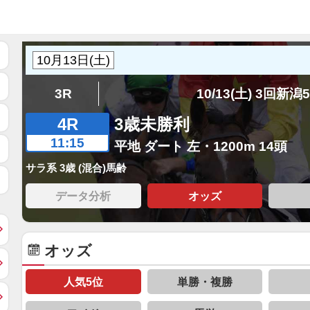
3R
10/13(土) 3回新潟
4R
3歳未勝利
11:15
平地 ダート 左・1200m 14頭
サラ系 3歳 (混合)馬齢
データ分析
オッズ
オッズ
人気5位
単勝・複勝