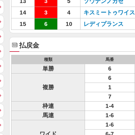
13
3
5
ソウテンノカゼ
14
3
4
キスミートゥワイス
15
6
10
レディプランス
払戻金
種類
馬番
単勝
6
6
複勝
1
7
枠連
1-4
馬連
1-6
1-6
ワイド
6-7