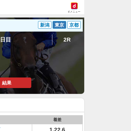
dメニュー
新潟
東京
京都
3日目
2R
結果
着差
1.22.6