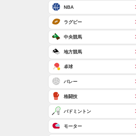
NBA
ラグビー
中央競馬
地方競馬
卓球
バレー
格闘技
バドミントン
モーター