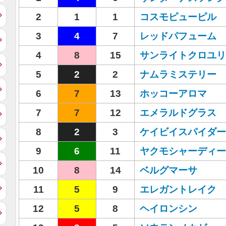
2
1
1
コスモピューピル
3
4
7
レッドパフューム
4
8
15
サンライトクロユリ
5
2
2
ナムラミステリー
6
7
13
ホッコーアロマ
7
7
12
エメラルドグラス
8
2
3
ケイビイスパイダー
9
6
11
ヤクモシャーディー
10
8
14
ベルグマーサ
11
5
9
エレガントレイク
12
5
8
ヘイロンシン