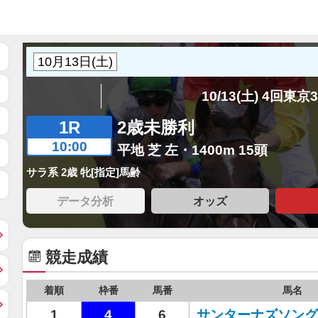
10/13(土) 4回東京
1R
2歳未勝利
10:00
平地 芝 左・1400m 15頭
サラ系 2歳 牝[指定]馬齢
データ分析
オッズ
競走成績
着順
枠番
馬番
馬名
1
4
6
サンターナズソング