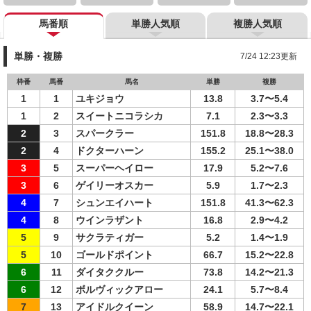
馬番順
単勝人気順
複勝人気順
単勝・複勝
7/24 12:23更新
枠番
馬番
馬名
単勝
複勝
1
1
ユキジョウ
13.8
3.7〜5.4
1
2
スイートニコラシカ
7.1
2.3〜3.3
2
3
スパークラー
151.8
18.8〜28.3
2
4
ドクターハーン
155.2
25.1〜38.0
3
5
スーパーヘイロー
17.9
5.2〜7.6
3
6
ゲイリーオスカー
5.9
1.7〜2.3
4
7
シュンエイハート
151.8
41.3〜62.3
4
8
ウインラザント
16.8
2.9〜4.2
5
9
サクラティガー
5.2
1.4〜1.9
5
10
ゴールドポイント
66.7
15.2〜22.8
6
11
ダイタククルー
73.8
14.2〜21.3
6
12
ボルヴィックアロー
24.1
5.7〜8.4
7
13
アイドルクイーン
58.9
14.7〜22.1