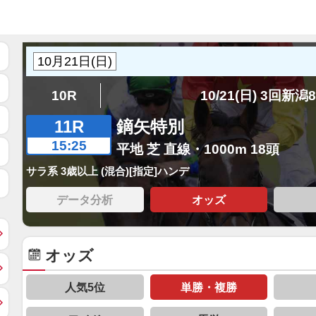
10R
10/21(日) 3回新潟
11R
鏑矢特別
15:25
平地 芝 直線・1000m 18頭
サラ系 3歳以上 (混合)[指定]ハンデ
データ分析
オッズ
オッズ
人気5位
単勝・複勝