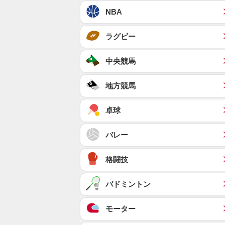
NBA
ラグビー
中央競馬
地方競馬
卓球
バレー
格闘技
バドミントン
モーター