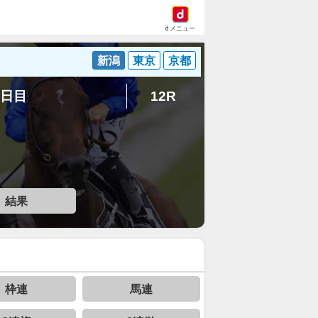
dメニュー
新潟
東京
京都
8日目
12R
結果
枠連
馬連