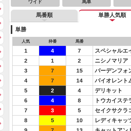
ワイド
馬単
馬番順
単勝人気順
単勝
人気
枠番
馬番
1
4
7
スペシャルエ
2
1
2
ニシノマリア
3
7
15
バーデンフォ
4
7
14
バイオレント
5
2
4
デリキット
6
4
8
トウカイステ
7
3
5
セイクサクラ
8
5
10
レディキャッ
9
7
13
キャットアン