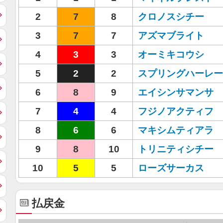
2
7
8
クロノスシチー
3
7
7
アズマブライト
4
3
3
オーミキコウシ
5
2
2
スプリングハーレー
6
8
9
エイシンサマンサ
7
4
4
フジノアクティフ
8
6
6
マキシムティアラ
9
8
10
トリニティシチー
10
5
5
ローズサーカス
払戻金