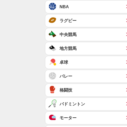
NBA
ラグビー
中央競馬
地方競馬
卓球
バレー
格闘技
バドミントン
モーター