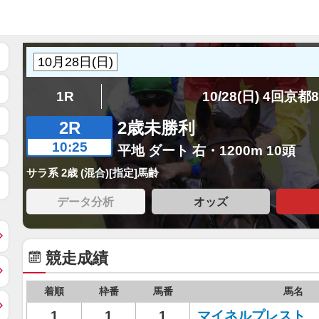
1R
10/28(日) 4回京都
2R
2歳未勝利
10:25
平地 ダート 右・1200m 10頭
サラ系 2歳 (混合)[指定]馬齢
データ分析
オッズ
競走成績
着順
枠番
馬番
馬名
1
1
1
マイネルプレスト