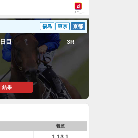
dメニュー
福島
東京
京都
8日目
3R
結果
着差
1.13.1