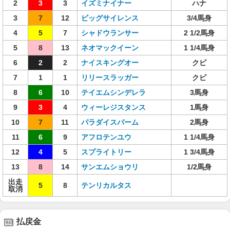
2
3
3
イズミナイナー
ハナ
3
7
12
ビッグサイレンス
3/4馬身
4
5
7
シャドウランサー
2 1/2馬身
5
8
13
ネオマックイーン
1 1/4馬身
6
2
2
ナイスキングオー
クビ
7
1
1
リリースラッガー
クビ
8
6
10
テイエムシンデレラ
3馬身
9
3
4
ウィーレジスタンス
1馬身
10
7
11
パラダイスパーム
2馬身
11
6
9
アフロテンユウ
1 1/4馬身
12
4
5
スプライトリー
1 3/4馬身
13
8
14
サンエムショウリ
1/2馬身
出走
5
8
テンリカルタス
取消
払戻金