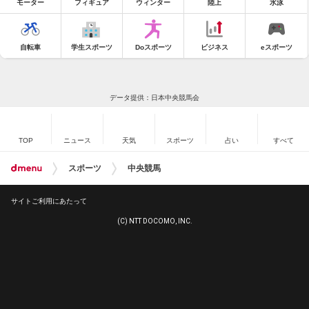
モーター
フィギュア
ウィンター
陸上
水泳
自転車
学生スポーツ
Doスポーツ
ビジネス
eスポーツ
データ提供：日本中央競馬会
TOP
ニュース
天気
スポーツ
占い
すべて
スポーツ
中央競馬
サイトご利用にあたって
(C) NTT DOCOMO, INC.