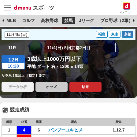
dメニュー
球
MLB
ゴルフ
高校野球
競馬
Jリーグ
プロ野球（2軍）
福島
東京
京都
11R
11/4(日) 5回京都2日目
3歳以上1000万円以下
12R
16:20
平地 ダート 右・1200m 14頭
サラ系 3歳以上 ［指定］別定
データ分析
オッズ
結果
競走成績
着順
枠番
馬番
馬名
着差
1
4
6
バンブーユキヒメ
1.12.7