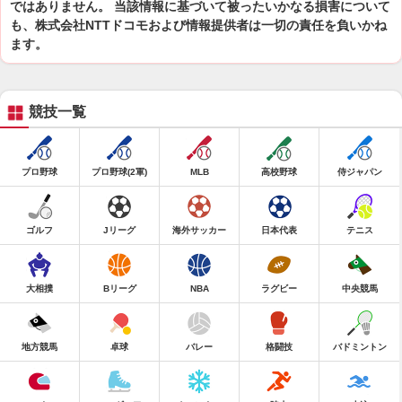
ではありません。 当該情報に基づいて被ったいかなる損害について
も、株式会社NTTドコモおよび情報提供者は一切の責任を負いかね
ます。
競技一覧
プロ野球
プロ野球(2軍)
MLB
高校野球
侍ジャパン
ゴルフ
Jリーグ
海外サッカー
日本代表
テニス
大相撲
Bリーグ
NBA
ラグビー
中央競馬
地方競馬
卓球
バレー
格闘技
バドミントン