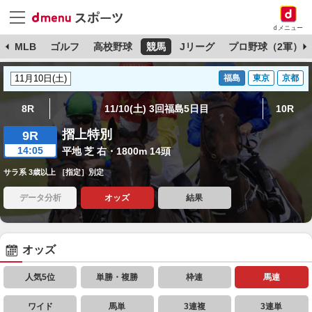
dメニュー
球
MLB
ゴルフ
高校野球
競馬
Jリーグ
プロ野球（2軍）
福島
東京
京都
8R
11/10(土) 3回福島5日目
10R
摺上特別
9R
14:05
平地 芝 右・1800m 14頭
サラ系 3歳以上 ［指定］別定
データ分析
オッズ
結果
オッズ
人気5位
単勝・複勝
枠連
馬連
ワイド
馬単
3連複
3連単