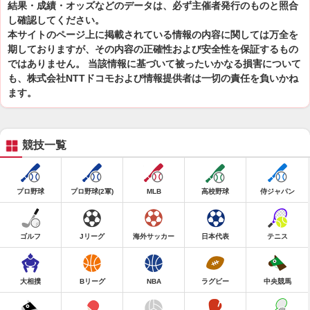
結果・成績・オッズなどのデータは、必ず主催者発行のものと照合
し確認してください。
本サイトのページ上に掲載されている情報の内容に関しては万全を
期しておりますが、その内容の正確性および安全性を保証するもの
ではありません。 当該情報に基づいて被ったいかなる損害について
も、株式会社NTTドコモおよび情報提供者は一切の責任を負いかね
ます。
競技一覧
プロ野球
プロ野球(2軍)
MLB
高校野球
侍ジャパン
ゴルフ
Jリーグ
海外サッカー
日本代表
テニス
大相撲
Bリーグ
NBA
ラグビー
中央競馬