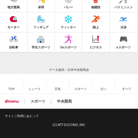
地方競馬
卓球
バレー
格闘技
バドミントン
モーター
フィギュア
ウィンター
陸上
水泳
自転車
学生スポーツ
Doスポーツ
ビジネス
eスポーツ
データ提供：日本中央競馬会
TOP
ニュース
天気
スポーツ
占い
すべて
スポーツ
中央競馬
サイトご利用にあたって
(C) NTT DOCOMO, INC.