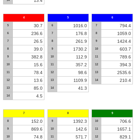
13.4
14
4
5
6
30.7
1016.0
794.4
5
6
7
236.6
176.8
1059.0
6
7
8
26.5
261.9
1424.4
7
8
9
39.0
1730.2
603.7
8
9
10
382.8
112.9
789.6
9
10
11
15.6
357.2
394.3
10
11
12
78.4
98.6
2535.6
11
12
13
13.6
1109.9
210.4
12
13
14
85.0
41.3
13
14
4.5
14
7
8
9
152.0
1392.3
706.6
8
9
10
869.6
142.6
1657.1
9
10
11
74.8
571.7
829.1
10
11
12