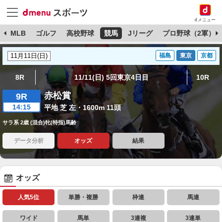
dメニュー
球
MLB
ゴルフ
高校野球
競馬
Jリーグ
プロ野球（2軍）
福島
東京
京都
8R
11/11(日) 5回東京4日目
10R
赤松賞
9R
14:15
平地 芝 左・1600m 11頭
サラ系 2歳 (混合)牝(特指)馬齢
データ分析
オッズ
結果
オッズ
人気5位
単勝・複勝
枠連
馬連
ワイド
馬単
3連複
3連単