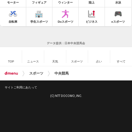
モーター
フィギュア
ウィンター
陸上
水泳
自転車
学生スポーツ
Doスポーツ
ビジネス
eスポーツ
データ提供：日本中央競馬会
TOP
ニュース
天気
スポーツ
占い
すべて
スポーツ
中央競馬
サイトご利用にあたって
(C) NTT DOCOMO, INC.