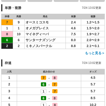
単勝・複勝
7/24 13:02更新
枠番
馬番
馬名
単勝
複勝
7
9
オースミコスモ
2.4
1.2〜1.5
1
1
オメガグレイス
4.6
1.5〜2.0
8
10
マイネディーバ
7.5
1.9〜2.7
6
6
サンターナズソング
8.0
2.0〜2.9
2
2
ミキノスパークル
8.8
2.1〜3.1
もっと見る＞
枠連
7/24 13:02更新
人気
組み合わせ
オッズ
1
4.5
7
-
8
2
5.7
6
-
7
3
5.7
1
-
7
4
8.5
6
-
8
5
10.2
1
-
8