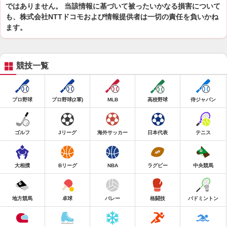
ではありません。 当該情報に基づいて被ったいかなる損害について
も、株式会社NTTドコモおよび情報提供者は一切の責任を負いかね
ます。
競技一覧
プロ野球
プロ野球(2軍)
MLB
高校野球
侍ジャパン
ゴルフ
Jリーグ
海外サッカー
日本代表
テニス
大相撲
Bリーグ
NBA
ラグビー
中央競馬
地方競馬
卓球
バレー
格闘技
バドミントン