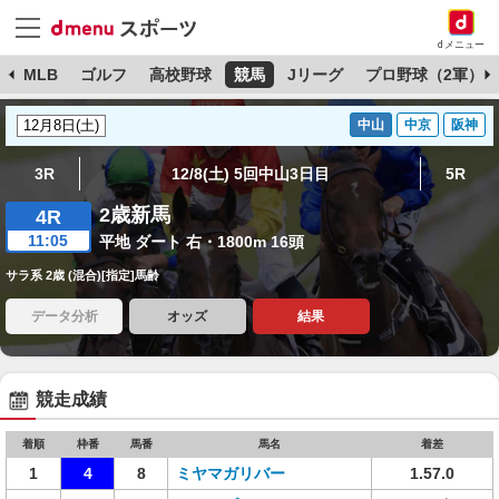
dメニュー
球
MLB
ゴルフ
高校野球
競馬
Jリーグ
プロ野球（2軍）
中山
中京
阪神
3R
12/8(土) 5回中山3日目
5R
2歳新馬
4R
11:05
平地 ダート 右・1800m 16頭
サラ系 2歳 (混合)[指定]馬齢
データ分析
オッズ
結果
競走成績
着順
枠番
馬番
馬名
着差
1
4
8
ミヤマガリバー
1.57.0