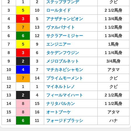
2
1
2
ステップヲフンデ
クビ
3
5
10
ロールタイド
2 1/2馬身
4
3
5
アナザチャンピオン
1 3/4馬身
5
7
13
ヴァルパナイト
1 1/2馬身
6
6
12
サクラアーミジャー
1 3/4馬身
7
5
9
エンジニアー
1馬身
8
3
6
タケデンフウジン
1 1/4馬身
9
2
3
メジロブルネット
3/4馬身
10
4
7
マチカネビシャモン
アタマ
11
7
14
プライムモーメント
クビ
12
1
1
マイネルトレノ
クビ
13
2
4
フィールマイハート
2 1/2馬身
14
8
15
ナリタバルカン
1 1/2馬身
15
8
16
オートブーケ
アタマ
16
6
11
フォージドブラッシ
ハナ