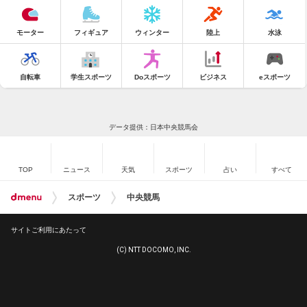
モーター
フィギュア
ウィンター
陸上
水泳
自転車
学生スポーツ
Doスポーツ
ビジネス
eスポーツ
データ提供：日本中央競馬会
TOP
ニュース
天気
スポーツ
占い
すべて
スポーツ
中央競馬
サイトご利用にあたって
(C) NTT DOCOMO, INC.