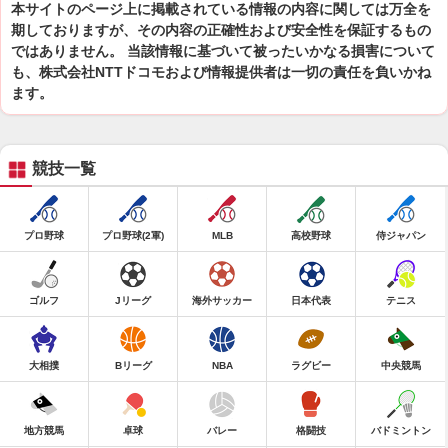
本サイトのページ上に掲載されている情報の内容に関しては万全を
期しておりますが、その内容の正確性および安全性を保証するもの
ではありません。 当該情報に基づいて被ったいかなる損害について
も、株式会社NTTドコモおよび情報提供者は一切の責任を負いかね
ます。
競技一覧
プロ野球
プロ野球(2軍)
MLB
高校野球
侍ジャパン
ゴルフ
Jリーグ
海外サッカー
日本代表
テニス
大相撲
Bリーグ
NBA
ラグビー
中央競馬
地方競馬
卓球
バレー
格闘技
バドミントン