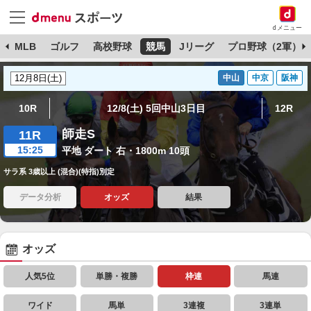
dメニュー
球
MLB
ゴルフ
高校野球
競馬
Jリーグ
プロ野球（2軍）
中山
中京
阪神
10R
12/8(土) 5回中山3日目
12R
師走S
11R
15:25
平地 ダート 右・1800m 10頭
サラ系 3歳以上 (混合)(特指)別定
データ分析
オッズ
結果
オッズ
人気5位
単勝・複勝
枠連
馬連
ワイド
馬単
3連複
3連単