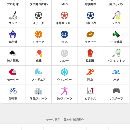
プロ野球
プロ野球(2軍)
MLB
高校野球
侍ジャパン
ゴルフ
Jリーグ
海外サッカー
日本代表
テニス
大相撲
Bリーグ
NBA
ラグビー
中央競馬
地方競馬
卓球
バレー
格闘技
バドミントン
モーター
フィギュア
ウィンター
陸上
水泳
自転車
学生スポーツ
Doスポーツ
ビジネス
eスポーツ
データ提供：日本中央競馬会