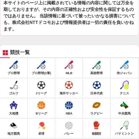
本サイトのページ上に掲載されている情報の内容に関しては万全を
期しておりますが、その内容の正確性および安全性を保証するもの
ではありません。 当該情報に基づいて被ったいかなる損害について
も、株式会社NTTドコモおよび情報提供者は一切の責任を負いかね
ます。
競技一覧
プロ野球
プロ野球(2軍)
MLB
高校野球
侍ジャパン
ゴルフ
Jリーグ
海外サッカー
日本代表
テニス
大相撲
Bリーグ
NBA
ラグビー
中央競馬
地方競馬
卓球
バレー
格闘技
バドミントン