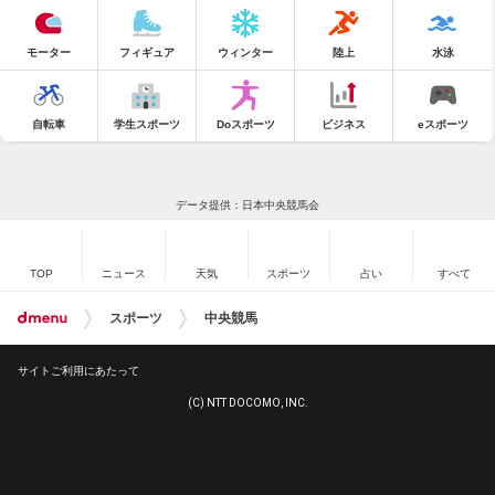
モーター
フィギュア
ウィンター
陸上
水泳
自転車
学生スポーツ
Doスポーツ
ビジネス
eスポーツ
データ提供：日本中央競馬会
TOP
ニュース
天気
スポーツ
占い
すべて
スポーツ
中央競馬
サイトご利用にあたって
(C) NTT DOCOMO, INC.