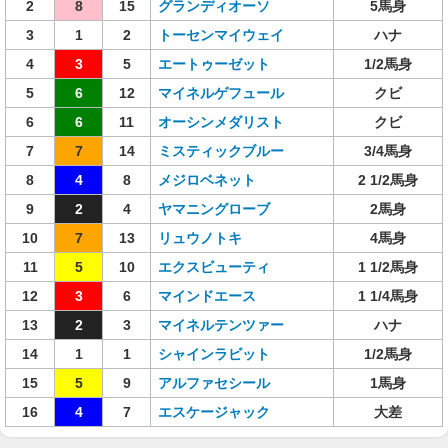
2
8
15
グランディオーソ
5馬身
3
1
2
トーセンマイウェイ
ハナ
4
3
5
エートゥーゼット
1/2馬身
5
6
12
マイネルゲフュール
クビ
6
6
11
オーシンメダリスト
クビ
7
7
14
ミスティックブルー
3/4馬身
8
4
8
メジロベネット
2 1/2馬身
9
2
4
ヤマニングローブ
2馬身
10
7
13
リュウノトキ
4馬身
11
5
10
エクスビューティ
1 1/2馬身
12
3
6
マインドエース
1 1/4馬身
13
2
3
マイネルテンツァー
ハナ
14
1
1
シャインラビット
1/2馬身
15
5
9
アルファセシール
1馬身
16
4
7
エスケージャック
大差