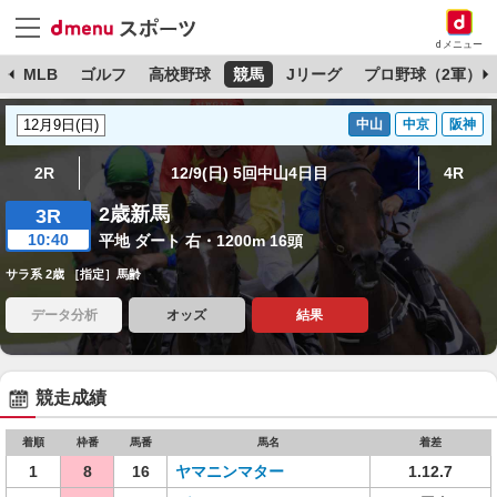
dメニュー
球
MLB
ゴルフ
高校野球
競馬
Jリーグ
プロ野球（2軍）
中山
中京
阪神
2R
12/9(日) 5回中山4日目
4R
2歳新馬
3R
10:40
平地 ダート 右・1200m 16頭
サラ系 2歳 ［指定］馬齢
データ分析
オッズ
結果
競走成績
着順
枠番
馬番
馬名
着差
1
8
16
ヤマニンマター
1.12.7