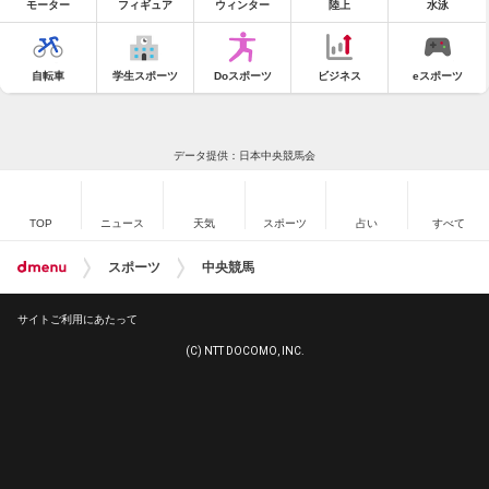
モーター
フィギュア
ウィンター
陸上
水泳
自転車
学生スポーツ
Doスポーツ
ビジネス
eスポーツ
データ提供：日本中央競馬会
TOP
ニュース
天気
スポーツ
占い
すべて
スポーツ
中央競馬
サイトご利用にあたって
(C) NTT DOCOMO, INC.