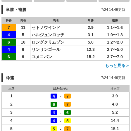
単勝・複勝
7/24 14:49更新
枠番
馬番
馬名
単勝
複勝
7
11
セトノウインド
2.9
1.1〜1.6
4
5
ハルジュンロッチ
3.1
1.0〜1.3
6
10
ロングクリムゾン
5.0
1.2〜2.0
4
6
リンリンゴール
12.3
2.7〜5.0
6
9
ユメコバン
15.2
3.7〜7.0
もっと見る＞
枠連
7/24 14:49更新
人気
組み合わせ
オッズ
1
3.9
4
-
7
2
4.8
6
-
7
3
5.2
4
-
6
4
14.4
4
-
5
5
15.1
5
-
7