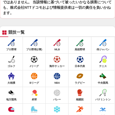
ではありません。 当該情報に基づいて被ったいかなる損害について
も、株式会社NTTドコモおよび情報提供者は一切の責任を負いかね
ます。
競技一覧
プロ野球
プロ野球(2軍)
MLB
高校野球
侍ジャパン
ゴルフ
Jリーグ
海外サッカー
日本代表
テニス
大相撲
Bリーグ
NBA
ラグビー
中央競馬
地方競馬
卓球
バレー
格闘技
バドミントン