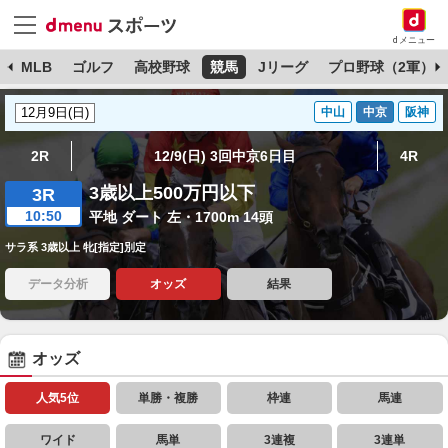
dメニュー
球
MLB
ゴルフ
高校野球
競馬
Jリーグ
プロ野球（2軍）
中山
中京
阪神
2R
12/9(日) 3回中京6日目
4R
3歳以上500万円以下
3R
10:50
平地 ダート 左・1700m 14頭
サラ系 3歳以上 牝[指定]別定
データ分析
オッズ
結果
オッズ
人気5位
単勝・複勝
枠連
馬連
ワイド
馬単
3連複
3連単