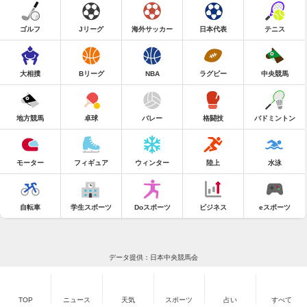
ゴルフ
Jリーグ
海外サッカー
日本代表
テニス
大相撲
Bリーグ
NBA
ラグビー
中央競馬
地方競馬
卓球
バレー
格闘技
バドミントン
モーター
フィギュア
ウィンター
陸上
水泳
自転車
学生スポーツ
Doスポーツ
ビジネス
eスポーツ
データ提供：日本中央競馬会
TOP
ニュース
天気
スポーツ
占い
すべて