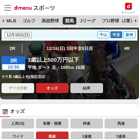
dメニュー
球
MLB
ゴルフ
高校野球
競馬
Jリーグ
プロ野球（2軍）
中山
中京
阪神
2R
12/16(日) 3回中京8日目
4R
3歳以上500万円以下
3R
10:50
平地 ダート 左・1000m 16頭
サラ系 3歳以上 牝[指定]別定
データ分析
オッズ
結果
オッズ
人気5位
単勝・複勝
枠連
馬連
ワイド
馬単
3連複
3連単