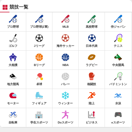
競技一覧
プロ野球
プロ野球(2軍)
MLB
高校野球
侍ジャパン
ゴルフ
Jリーグ
海外サッカー
日本代表
テニス
大相撲
Bリーグ
NBA
ラグビー
中央競馬
地方競馬
卓球
バレー
格闘技
バドミントン
モーター
フィギュア
ウィンター
陸上
水泳
自転車
学生スポーツ
Doスポーツ
ビジネス
eスポーツ