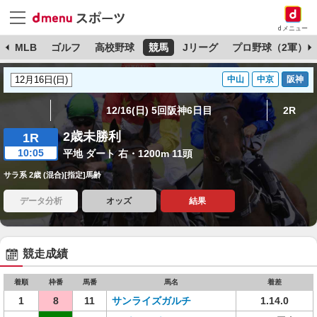
dメニュー
球
MLB
ゴルフ
高校野球
競馬
Jリーグ
プロ野球（2軍）
中山
中京
阪神
12/16(日) 5回阪神6日目
2R
2歳未勝利
1R
10:05
平地 ダート 右・1200m 11頭
サラ系 2歳 (混合)[指定]馬齢
データ分析
オッズ
結果
競走成績
着順
枠番
馬番
馬名
着差
1
8
11
サンライズガルチ
1.14.0