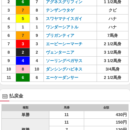
2
6
7
アグネスグリフィン
1 1/2馬身
3
7
8
テンザンウタゲ
クビ
4
5
5
スワヤマナイスガイ
ハナ
5
1
1
ワンダーシアトル
ハナ
6
7
9
ブリガンティア
7馬身
7
3
3
エービーシーマーチ
2 1/2馬身
8
2
2
ヴェンターニア
3 1/2馬身
9
4
4
ソーリングペガサス
3 1/2馬身
10
8
10
ダンシングハピネス
3/4馬身
11
6
6
エーケーダンサー
2 1/2馬身
払戻金
種類
馬番
金額
単勝
11
430円
11
150円
複勝
7
120円