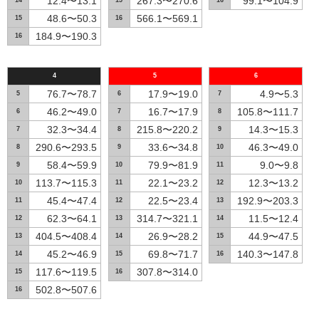
12.4〜13.1
267.3〜270.6
99.1〜104.9
14
15
16
48.6〜50.3
566.1〜569.1
15
16
184.9〜190.3
16
4
5
6
76.7〜78.7
17.9〜19.0
4.9〜5.3
5
6
7
46.2〜49.0
16.7〜17.9
105.8〜111.7
6
7
8
32.3〜34.4
215.8〜220.2
14.3〜15.3
7
8
9
290.6〜293.5
33.6〜34.8
46.3〜49.0
8
9
10
58.4〜59.9
79.9〜81.9
9.0〜9.8
9
10
11
113.7〜115.3
22.1〜23.2
12.3〜13.2
10
11
12
45.4〜47.4
22.5〜23.4
192.9〜203.3
11
12
13
62.3〜64.1
314.7〜321.1
11.5〜12.4
12
13
14
404.5〜408.4
26.9〜28.2
44.9〜47.5
13
14
15
45.2〜46.9
69.8〜71.7
140.3〜147.8
14
15
16
117.6〜119.5
307.8〜314.0
15
16
502.8〜507.6
16