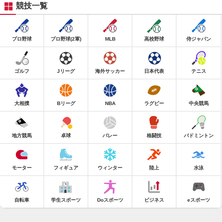
競技一覧
プロ野球
プロ野球(2軍)
MLB
高校野球
侍ジャパン
ゴルフ
Jリーグ
海外サッカー
日本代表
テニス
大相撲
Bリーグ
NBA
ラグビー
中央競馬
地方競馬
卓球
バレー
格闘技
バドミントン
モーター
フィギュア
ウィンター
陸上
水泳
自転車
学生スポーツ
Doスポーツ
ビジネス
eスポーツ