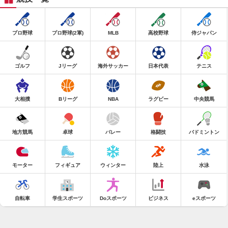
プロ野球
プロ野球(2軍)
MLB
高校野球
侍ジャパン
ゴルフ
Jリーグ
海外サッカー
日本代表
テニス
大相撲
Bリーグ
NBA
ラグビー
中央競馬
地方競馬
卓球
バレー
格闘技
バドミントン
モーター
フィギュア
ウィンター
陸上
水泳
自転車
学生スポーツ
Doスポーツ
ビジネス
eスポーツ