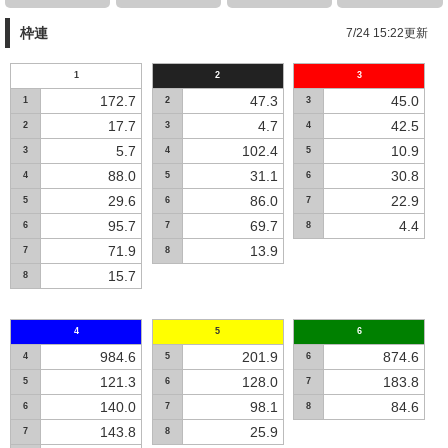
枠連
7/24 15:22更新
1
2
3
172.7
47.3
45.0
1
2
3
17.7
4.7
42.5
2
3
4
5.7
102.4
10.9
3
4
5
88.0
31.1
30.8
4
5
6
29.6
86.0
22.9
5
6
7
95.7
69.7
4.4
6
7
8
71.9
13.9
7
8
15.7
8
4
5
6
984.6
201.9
874.6
4
5
6
121.3
128.0
183.8
5
6
7
140.0
98.1
84.6
6
7
8
143.8
25.9
7
8