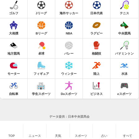
ゴルフ
Jリーグ
海外サッカー
日本代表
テニス
大相撲
Bリーグ
NBA
ラグビー
中央競馬
地方競馬
卓球
バレー
格闘技
バドミントン
モーター
フィギュア
ウィンター
陸上
水泳
自転車
学生スポーツ
Doスポーツ
ビジネス
eスポーツ
データ提供：日本中央競馬会
TOP
ニュース
天気
スポーツ
占い
すべて