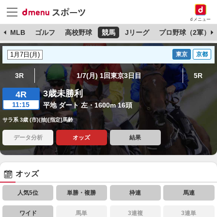
dメニュー
球
MLB
ゴルフ
高校野球
競馬
Jリーグ
プロ野球（2軍）
東京
京都
3R
1/7(月) 1回東京3日目
5R
3歳未勝利
4R
11:15
平地 ダート 左・1600m 16頭
サラ系 3歳 (市)(抽)[指定]馬齢
データ分析
オッズ
結果
オッズ
人気5位
単勝・複勝
枠連
馬連
ワイド
馬単
3連複
3連単