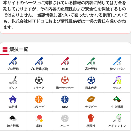
本サイトのページ上に掲載されている情報の内容に関しては万全を
期しておりますが、その内容の正確性および安全性を保証するもの
ではありません。 当該情報に基づいて被ったいかなる損害について
も、株式会社NTTドコモおよび情報提供者は一切の責任を負いかね
ます。
競技一覧
プロ野球
プロ野球(2軍)
MLB
高校野球
侍ジャパン
ゴルフ
Jリーグ
海外サッカー
日本代表
テニス
大相撲
Bリーグ
NBA
ラグビー
中央競馬
地方競馬
卓球
バレー
格闘技
バドミントン