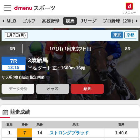
dメニュー
球
MLB
ゴルフ
高校野球
競馬
Jリーグ
プロ野球（2軍）
東京
京都
6R
1/7(月) 1回東京3日目
8R
3歳新馬
7R
13:15
平地 ダート 左・1600m 16頭
サラ系 3歳 (混合)[指定]馬齢
データ分析
オッズ
結果
競走成績
着順
枠番
馬番
馬名
着差
1
7
14
ストロングブラッド
1.40.6