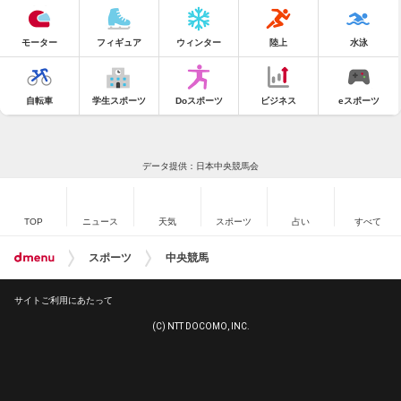
モーター
フィギュア
ウィンター
陸上
水泳
自転車
学生スポーツ
Doスポーツ
ビジネス
eスポーツ
データ提供：日本中央競馬会
TOP
ニュース
天気
スポーツ
占い
すべて
スポーツ
中央競馬
サイトご利用にあたって
(C) NTT DOCOMO, INC.