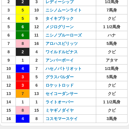
2
2
3
レディーシップ
1/2馬身
3
5
10
ニシノムーンライト
7馬身
4
5
9
タイキブラック
クビ
5
6
12
メジログリーン
1 1/2馬身
6
6
11
ニシノブルーローズ
ハナ
7
8
16
アロハスピリッツ
5馬身
8
2
4
ワイルドルピナス
クビ
9
1
2
アンバーボーイ
アタマ
10
4
7
ハセノパトリオット
1/2馬身
11
3
5
グラスバルダー
5馬身
12
3
6
ロケットロッド
クビ
13
7
13
セイコーダンサー
クビ
14
1
1
ライトオーバー
1 1/2馬身
15
8
15
ミヤギノダイヤ
クビ
16
4
8
コスモマースケイ
3馬身