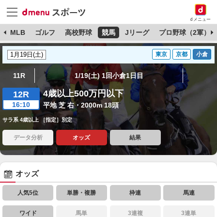
dメニュー
球
MLB
ゴルフ
高校野球
競馬
Jリーグ
プロ野球（2軍）
東京
京都
小倉
11R
1/19(土) 1回小倉1日目
4歳以上500万円以下
12R
16:10
平地 芝 右・2000m 18頭
サラ系 4歳以上 ［指定］別定
データ分析
オッズ
結果
オッズ
人気5位
単勝・複勝
枠連
馬連
ワイド
馬単
3連複
3連単