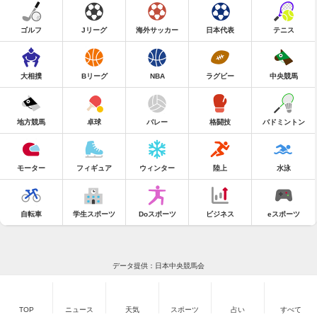
ゴルフ
Jリーグ
海外サッカー
日本代表
テニス
大相撲
Bリーグ
NBA
ラグビー
中央競馬
地方競馬
卓球
バレー
格闘技
バドミントン
モーター
フィギュア
ウィンター
陸上
水泳
自転車
学生スポーツ
Doスポーツ
ビジネス
eスポーツ
データ提供：日本中央競馬会
TOP
ニュース
天気
スポーツ
占い
すべて