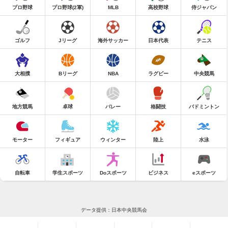
プロ野球
プロ野球(2軍)
MLB
高校野球
侍ジャパン
ゴルフ
Jリーグ
海外サッカー
日本代表
テニス
大相撲
Bリーグ
NBA
ラグビー
中央競馬
地方競馬
卓球
バレー
格闘技
バドミントン
モーター
フィギュア
ウィンター
陸上
水泳
自転車
学生スポーツ
Doスポーツ
ビジネス
eスポーツ
データ提供：日本中央競馬会