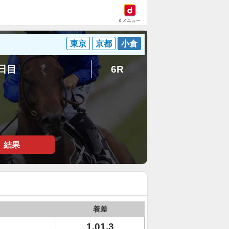
dメニュー
東京
京都
小倉
3日目
6R
結果
着差
1.01.3