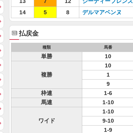
13
7
12
ジーティーフレンズ
14
5
8
デルマアベンヌ
払戻金
種類
馬番
単勝
10
10
複勝
1
9
枠連
1-6
馬連
1-10
1-10
ワイド
9-10
1-9