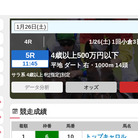
4R
1/26(土) 1回小倉
5R
4歳以上500万円以下
11:45
平地 ダート 右・1000m 14頭
サラ系 4歳以上 牝[指定]別定
データ分析
オッズ
競走成績
着順
枠番
馬番
馬名
1
6
10
トップキャロル