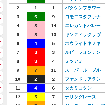
2
1
1
バクシンフラワー
3
6
9
コモエスタファナ
4
8
14
エレガントパレー
5
8
13
キソティックラヴ
6
4
5
ホウライトキメキ
7
3
3
ルビーフォンテン
8
3
4
ミツアミ
9
7
11
スーパールーブル
10
2
2
ファンドリアラシ
11
4
6
タカミコタン
12
5
7
ナリタグレース