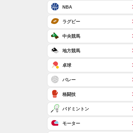
NBA
ラグビー
中央競馬
地方競馬
卓球
バレー
格闘技
バドミントン
モーター