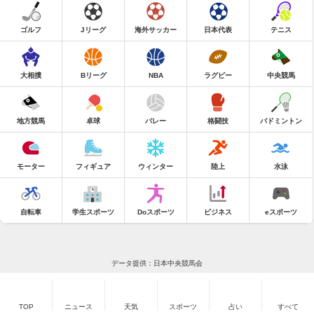
ゴルフ
Jリーグ
海外サッカー
日本代表
テニス
大相撲
Bリーグ
NBA
ラグビー
中央競馬
地方競馬
卓球
バレー
格闘技
バドミントン
モーター
フィギュア
ウィンター
陸上
水泳
自転車
学生スポーツ
Doスポーツ
ビジネス
eスポーツ
データ提供：日本中央競馬会
TOP
ニュース
天気
スポーツ
占い
すべて