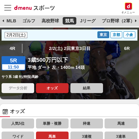
dメニュー
球
MLB
ゴルフ
高校野球
競馬
Jリーグ
プロ野球（2軍）
東京
京都
小倉
4R
2/2(土) 2回東京3日目
6R
3歳500万円以下
5R
11:50
平地 ダート 左・1400m 14頭
サラ系 3歳 牝(特指)馬齢
データ分析
オッズ
結果
オッズ
人気5位
単勝・複勝
枠連
馬連
ワイド
馬単
3連複
3連単