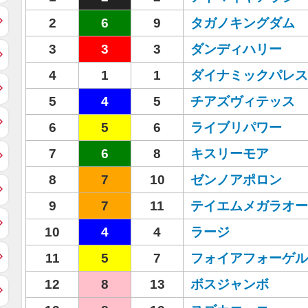
2
6
9
タガノキングダム
3
3
3
ダンディハリー
4
1
1
ダイナミックパレス
5
4
5
チアズヴィテッス
6
5
6
ライブリパワー
7
6
8
キスリーモア
8
7
10
ゼンノアポロン
9
7
11
テイエムメガラオー
10
4
4
ラージ
11
5
7
フォイアフォーゲル
12
8
13
ボスジャンボ