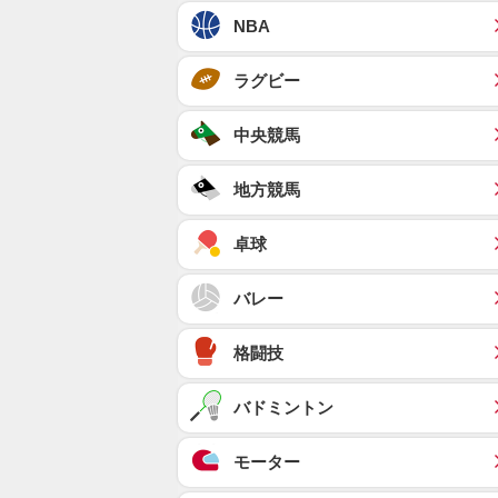
NBA
ラグビー
中央競馬
地方競馬
卓球
バレー
格闘技
バドミントン
モーター