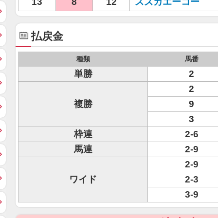
13
8
12
スズカエーコー
払戻金
種類
馬番
単勝
2
2
複勝
9
3
枠連
2-6
馬連
2-9
2-9
ワイド
2-3
3-9