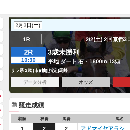
1R
2/2(土) 2回京都
2R
3歳未勝利
10:30
平地 ダート 右・1800m 13頭
サラ系 3歳 (市)(抽)[指定]馬齢
データ分析
オッズ
競走成績
着順
枠番
馬番
馬名
1
2
2
アドマイヤアラシ