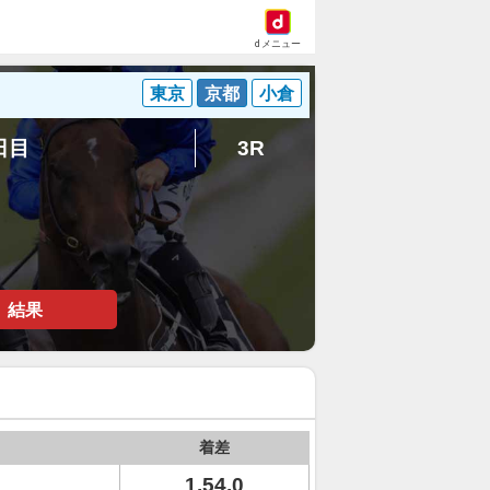
dメニュー
東京
京都
小倉
3日目
3R
結果
着差
1.54.0